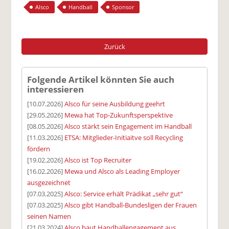
Alsco
Handball
Sponsor
Zurück
Folgende Artikel könnten Sie auch
interessieren
[10.07.2026]
Alsco für seine Ausbildung geehrt
[29.05.2026]
Mewa hat Top-Zukunftsperspektive
[08.05.2026]
Alsco stärkt sein Engagement im Handball
[11.03.2026]
ETSA: Mitglieder-Initiaitve soll Recycling
fördern
[19.02.2026]
Alsco ist Top Recruiter
[16.02.2026]
Mewa und Alsco als Leading Employer
ausgezeichnet
[07.03.2025]
Alsco: Service erhält Prädikat „sehr gut“
[07.03.2025]
Alsco gibt Handball-Bundesligen der Frauen
seinen Namen
[21.03.2024]
Alsco baut Handballengagement aus