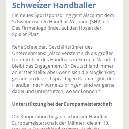
Schweizer Handballer
k
k
k
k
k
el
el
el
el
el
Ein neues Sportsponsoring geht Alsco mit dem
a
t
a
p
D
Schweizerischen Handball-Verband (SHV) ein.
uf
wi
uf
er
ru
Das Firmenlogo findet auf den Hosen der
F
tt
Li
E
ck
Spieler Platz.
ac
er
n
m
e
e
n
k
ai
n
René Schneider, Geschäftsführer des
b
e
l
Unternehmens: „Alsco versteht sich als großer
o
di
v
Unterstützer des Handballs in Europa. Natürlich
o
n
er
bleibt das Engagement für Deutschland immer
k
te
se
an erster Stelle. Aber wenn sich die Möglichkeit,
te
il
n
gerade im deutschsprachigen Raum ergibt, den
il
e
d
Handball nach vorne zu bringen, sind wir gerne
e
n
e
dabei und unterstützen, wo wir können.“
n
n
Unterstützung bei der Europameisterschaft
Die Kooperation begann schon zur Handball-
Europameisterschaft der Männer, die am 10.