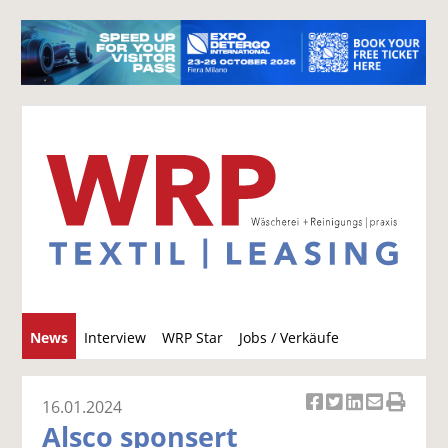
S
News
Interview
WRP Star
Jobs / Verkäufe
u
c
h
16.01.2024
Ar
Ar
Ar
Ar
Ar
e
Alsco sponsert
ti
ti
ti
ti
ti