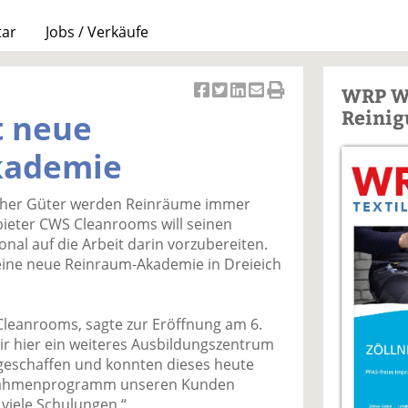
tar
Jobs / Verkäufe
WRP W
Ar
Ar
Ar
Ar
Ar
Reinig
t neue
ti
ti
ti
ti
ti
k
k
k
k
k
kademie
el
el
el
el
el
a
t
a
p
D
icher Güter werden Reinräume immer
uf
wi
uf
er
ru
nbieter CWS Cleanrooms will seinen
F
tt
Li
E
ck
onal auf die Arbeit darin vorzubereiten.
ac
er
n
m
e
ine neue Reinraum-Akademie in Dreieich
e
n
k
ai
n
b
e
l
o
di
v
leanrooms, sagte zur Eröffnung am 6.
o
n
er
 wir hier ein weiteres Ausbildungszentrum
k
te
se
geschaffen und konnten dieses heute
te
il
n
 Rahmenprogramm unseren Kunden
il
e
d
 viele Schulungen.“