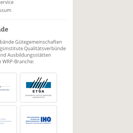
ervice
ssum
nde
rbände Gütegemeinschaften
sinstitute Qualitätsverbünde
und Ausbildungsstätten
ie WRP-Branche: