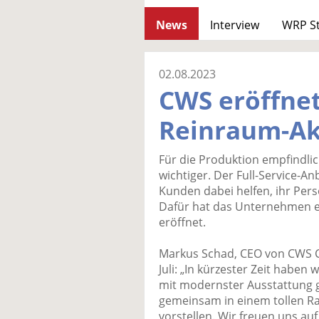
News
Interview
WRP S
02.08.2023
CWS eröffne
Reinraum-A
Für die Produktion empfindl
wichtiger. Der Full-Service-A
Kunden dabei helfen, ihr Pers
Dafür hat das Unternehmen e
eröffnet.
Markus Schad, CEO von CWS C
Juli: „In kürzester Zeit haben
mit modernster Ausstattung 
gemeinsam in einem tollen
vorstellen. Wir freuen uns auf