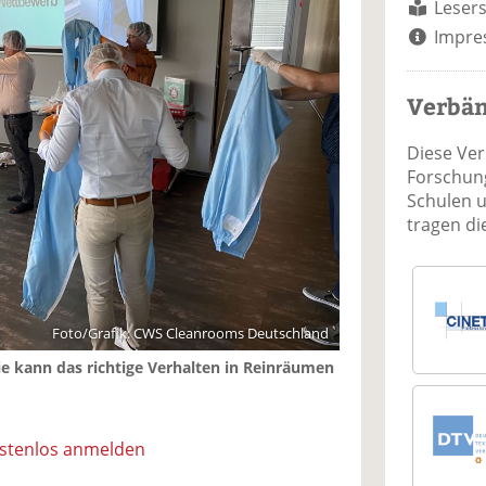
Lesers
Impre
Verbä
Diese Ve
Forschung
Schulen 
tragen d
Foto/Grafik: CWS Cleanrooms Deutschland
 kann das richtige Verhalten in Reinräumen
ostenlos anmelden