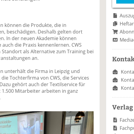
e
n
e
n
n
Auszug
Heftar
n können die Produkte, die in
Abon
n, beschädigen. Deshalb gelten dort
ten. In der neuen Akademie können
Media
e auch die Praxis kennenlernen. CWS
 Standort als Alternative zum Training bei
Kontak
ranstaltungen an.
unterhält die Firma in Leipzig und
Konta
die Tochterfirma von CWS, die Services
Konta
azu gehört auch der Textilservice für
Konta
1.500 Mitarbeiter arbeiten in ganz
.
Verlag
Fachze
Fachp