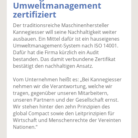
Umweltmanagement
k
k
k
k
k
zertifiziert
el
el
el
el
el
a
t
a
p
D
Der traditionsreiche Maschinenhersteller
uf
wi
uf
er
ru
Kannegiesser will seine Nachhaltigkeit weiter
F
tt
Li
E
ck
ausbauen. Ein Mittel dafür ist ein hauseigenes
ac
er
n
m
e
Umweltmanagement-System nach ISO 14001.
e
n
k
ai
n
Dafür hat die Firma kürzlich ein Audit
b
e
l
bestanden. Das damit verbundene Zertifikat
o
di
v
bestätigt den nachhaltigen Ansatz.
o
n
er
k
te
se
Vom Unternehmen heißt es: „Bei Kannegiesser
te
il
n
nehmen wir die Verantwortung, welche wir
il
e
d
tragen, gegenüber unseren Mitarbeitern,
e
n
e
unseren Partnern und der Gesellschaft ernst.
n
n
Wir stehen hinter den zehn Prinzipien des
global Compact sowie den Leitprinzipien für
Wirtschaft und Menschenrechte der Vereinten
Nationen.“