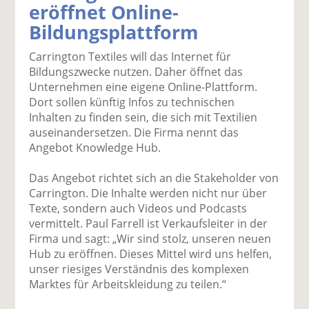
eröffnet Online-
k
k
k
k
k
Bildungsplattform
el
el
el
el
el
a
t
a
p
D
Carrington Textiles will das Internet für
uf
wi
uf
er
ru
Bildungszwecke nutzen. Daher öffnet das
F
tt
Li
E
ck
Unternehmen eine eigene Online-Plattform.
ac
er
n
m
e
Dort sollen künftig Infos zu technischen
e
n
k
ai
n
Inhalten zu finden sein, die sich mit Textilien
b
e
l
auseinandersetzen. Die Firma nennt das
o
di
v
Angebot Knowledge Hub.
o
n
er
k
te
se
Das Angebot richtet sich an die Stakeholder von
te
il
n
Carrington. Die Inhalte werden nicht nur über
il
e
d
Texte, sondern auch Videos und Podcasts
e
n
e
vermittelt. Paul Farrell ist Verkaufsleiter in der
n
n
Firma und sagt: „Wir sind stolz, unseren neuen
Hub zu eröffnen. Dieses Mittel wird uns helfen,
unser riesiges Verständnis des komplexen
Marktes für Arbeitskleidung zu teilen.“