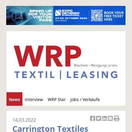
S
News
Interview
WRP Star
Jobs / Verkäufe
u
c
h
14.03.2022
Ar
Ar
Ar
Ar
Ar
e
Carrington Textiles
ti
ti
ti
ti
ti