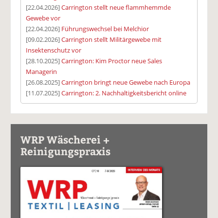
[22.04.2026]
Carrington stellt neue flammhemmde
Gewebe vor
[22.04.2026]
Führungswechsel bei Melchior
[09.02.2026]
Carrington stellt Militärgewebe mit
Insektenschutz vor
[28.10.2025]
Carrington: Kim Proctor neue Sales
Managerin
[26.08.2025]
Carrington bringt neue Gewebe nach Europa
[11.07.2025]
Carrington: 2. Nachhaltigkeitsbericht online
WRP Wäscherei +
Reinigungspraxis