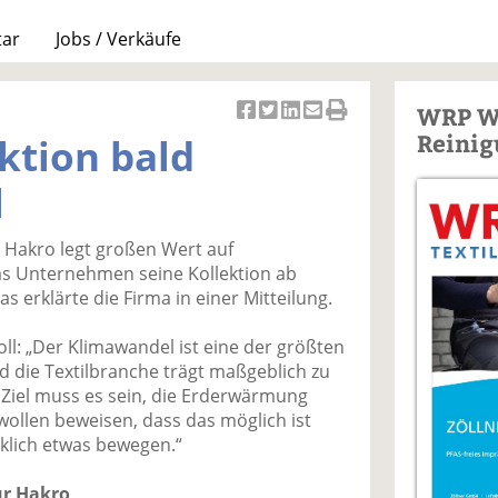
tar
Jobs / Verkäufe
WRP W
Ar
Ar
Ar
Ar
Ar
Reinig
ktion bald
ti
ti
ti
ti
ti
k
k
k
k
k
l
el
el
el
el
el
a
t
a
p
D
 Hakro legt großen Wert auf
uf
wi
uf
er
ru
das Unternehmen seine Kollektion ab
F
tt
Li
E
ck
s erklärte die Firma in einer Mitteilung.
ac
er
n
m
e
e
n
k
ai
n
l: „Der Klimawandel ist eine der größten
b
e
l
 die Textilbranche trägt maßgeblich zu
o
di
v
 Ziel muss es sein, die Erderwärmung
o
n
er
 wollen beweisen, dass das möglich ist
k
te
se
klich etwas bewegen.“
te
il
n
il
e
d
ür Hakro