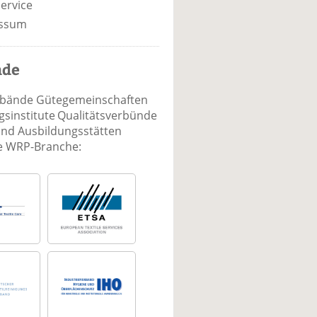
ervice
ssum
nde
rbände Gütegemeinschaften
sinstitute Qualitätsverbünde
und Ausbildungsstätten
ie WRP-Branche: