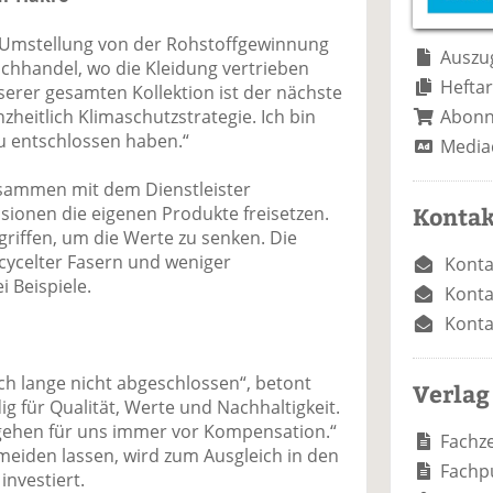
e
n
e
n
n
 Umstellung von der Rohstoffgewinnung
Auszug
achhandel, wo die Kleidung vertrieben
Heftar
nserer gesamten Kollektion ist der nächste
Abon
nzheitlich Klimaschutzstrategie. Ich bin
zu entschlossen haben.“
Media
usammen mit dem Dienstleister
Kontak
ssionen die eigenen Produkte freisetzen.
ffen, um die Werte zu senken. Die
cycelter Fasern und weniger
Konta
 Beispiele.
Konta
Konta
och lange nicht abgeschlossen“, betont
Verlag
ig für Qualität, Werte und Nachhaltigkeit.
ehen für uns immer vor Kompensation.“
Fachze
meiden lassen, wird zum Ausgleich in den
Fachp
investiert.