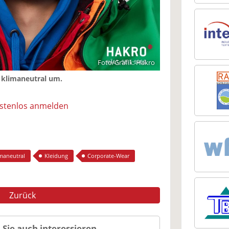
Foto/Grafik: Hakro
f klimaneutral um.
ostenlos anmelden
maneutral
Kleidung
Corporate-Wear
Zurück
 Sie auch interessieren