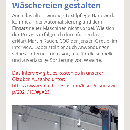
Wäschereien gestalten
k
k
k
k
k
el
el
el
el
el
Auch das altehrwürdige Textilpflege-Handwerk
a
t
a
p
D
kommt an der Automatisierung und dem
uf
wi
uf
er
ru
Einsatz neuer Maschinen nicht vorbei. Wie sich
F
tt
Li
E
ck
der Prozess erfolgreich durchführen lässt,
ac
er
n
m
e
erklärt Martin Rauch, COO der Jensen-Group, im
e
n
k
ai
n
Interview. Dabei stellt er auch Anwendungen
b
e
l
seines Unternehmens vor, u.a. für die schnelle
o
di
v
und zuverlässige Sortierung von Wäsche.
o
n
er
k
te
se
Das Interview gibt es kostenlos in unserer
te
il
n
Oktober-Ausgabe unter:
il
e
d
https://www.snfachpresse.com/lesen/issues/wr
e
n
e
p/2021/10/#p=23.
n
n