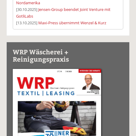
Nordamerika
[30.10.2025]
Jensen-Group beendet Joint Venture mit
GotliLabs
[13.10.2025]
Maxi-Press übernimmt Wenzel & Kurz
WRP Wäscherei +
Reinigungspraxis