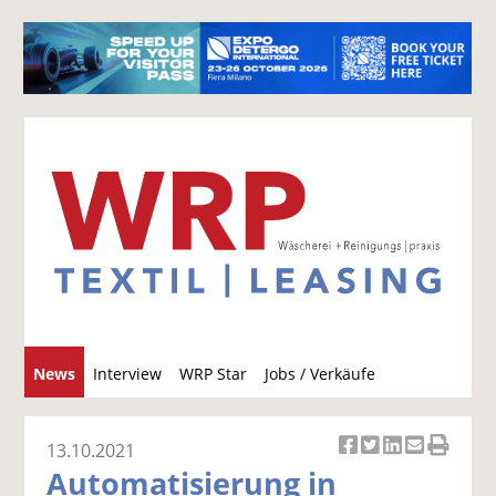
S
News
Interview
WRP Star
Jobs / Verkäufe
u
c
h
13.10.2021
Ar
Ar
Ar
Ar
Ar
e
Automatisierung in
ti
ti
ti
ti
ti