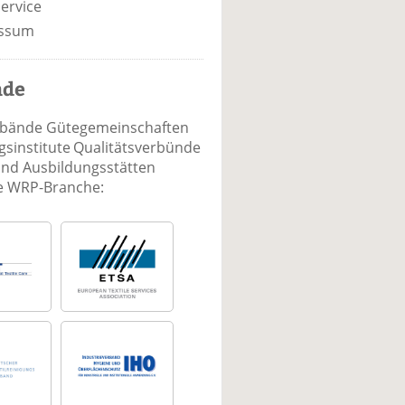
ervice
ssum
nde
rbände Gütegemeinschaften
sinstitute Qualitätsverbünde
und Ausbildungsstätten
ie WRP-Branche: