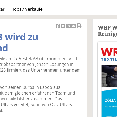
tar
Jobs / Verkäufe
WRP W
Ar
Ar
Ar
Ar
Ar
Reinig
 wird zu
ti
ti
ti
ti
ti
k
k
k
k
k
nd
el
el
el
el
el
a
t
a
p
D
eile an OY Vestek AB übernommen. Vestek
uf
wi
uf
er
ru
ertriebspartner von Jensen-Lösungen in
F
tt
Li
E
ck
2026 firmiert das Unternehmen unter dem
ac
er
n
m
e
e
n
k
ai
n
b
e
l
 von seinen Büros in Espoo aus
o
di
v
mit dem gleichen erfahrenen Team und
o
n
er
nern wie bisher zusammen. Das
k
te
se
lfves geleitet, Sohn von Olav Ulfves,
te
il
n
AB.
il
e
d