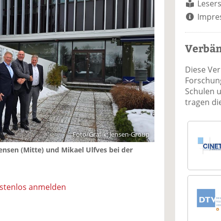
Lesers
Impre
Verbä
Diese Ve
Forschung
Schulen 
tragen d
Foto/Grafik: Jensen-Group
Jensen (Mitte) und Mikael Ulfves bei der
ostenlos anmelden