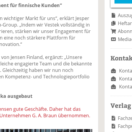
e
n
e
ent für finnische Kunden“
n
n
Auszug
 wichtiger Markt für uns“, erklärt Jesper
Heftar
-Group. „Indem wir Vestek vollständig in
Abon
rieren, stärken wir unser Engagement für
 eine noch stärkere Plattform für
Media
novation.“
Kontak
r von Jensen Finland, ergänzt: „Unsere
leiche engagierte Team und die bekannte
. Gleichzeitig haben wir nun noch
Konta
n Kompetenz- und Technologieportfolio
Konta
Konta
ika ausgebaut
Verlag
ensen gute Geschäfte. Daher hat das
as Unternehmen G. A. Braun übernommen.
Fachze
Fachp