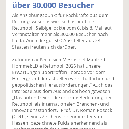
über 30.000 Besucher
k
k
k
k
k
el
el
el
el
el
Als Anziehungspunkt für Fachkräfte aus dem
a
t
a
p
D
Rettungswesen erwies sich erneut die
uf
wi
uf
er
ru
Rettmobil. Selbige lockte vom 6. bis 8. Mai laut
F
tt
Li
E
ck
Veranstalter mehr als 30.000 Besucher nach
ac
er
n
m
e
Fulda. Auch die gut 500 Aussteller aus 28
e
n
k
ai
n
Staaten freuten sich darüber.
b
e
l
o
di
v
Zufrieden äußerte sich Messechef Manfred
o
n
er
Hommel: „Die Rettmobil 2026 hat unsere
k
te
se
Erwartungen übertroffen - gerade vor dem
te
il
n
Hintergrund der aktuellen wirtschaftlichen und
il
e
d
geopolitischen Herausforderungen.“ Auch das
e
n
e
Interesse aus dem Ausland sei hoch gewesen.
n
n
„Das unterstreicht die enorme Bedeutung der
Rettmobil als internationalen Branchen- und
Innovationsstandort.“ Prof. Dr. Roman Poseck
(CDU), seines Zeichens Innenminister von
Hessen, bezeichnete Fulda anerkennend als