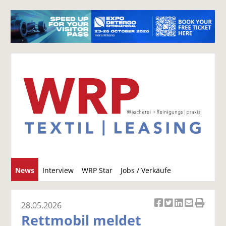
S
News
Interview
WRP Star
Jobs / Verkäufe
u
c
h
28.05.2026
Ar
Ar
Ar
Ar
Ar
e
Rettmobil meldet
ti
ti
ti
ti
ti