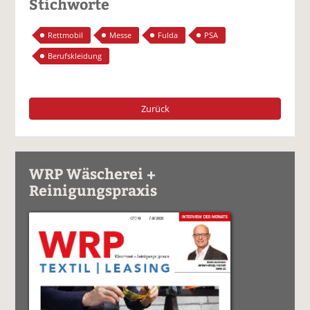
Stichworte
Rettmobil
Messe
Fulda
PSA
Berufskleidung
Zurück
WRP Wäscherei +
Reinigungspraxis