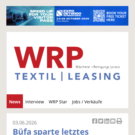
S
News
Interview
WRP Star
Jobs / Verkäufe
u
c
h
03.06.2026
Ar
Ar
Ar
Ar
Ar
e
Büfa sparte letztes
ti
ti
ti
ti
ti