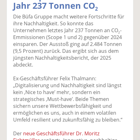
Jahr 237 Tonnen CO
k
k
k
k
k
2
el
el
el
el
el
Die Büfa Gruppe macht weitere Fortschritte für
a
t
a
p
D
ihre Nachhaltigkeit. So konnte das
uf
wi
uf
er
ru
Unternehmen letztes Jahr 237 Tonnen an CO
-
F
tt
Li
E
ck
2
Emmissionen (Scope 1 und 2) gegenüber 2024
ac
er
n
m
e
einsparen. Der Ausstoß ging auf 2.484 Tonnen
e
n
k
ai
n
(9,5 Prozent) zurück. Das ergibt sich aus dem
b
e
l
jüngsten Nachhaltigkeitsbericht, der 2025
o
di
v
abdeckt.
o
n
er
k
te
se
Ex-Geschäftsführer Felix Thalmann:
te
il
n
„Digitalisierung und Nachhaltigkeit sind längst
il
e
d
kein ,Nice to have’ mehr, sondern ein
e
n
e
strategisches ,Must-have’. Beide Themen
n
n
sichern unsere Wettbewerbsfähigkeit und
ermöglichen es uns, auch in einem volatilen
Umfeld resilient und zukunftsfähig zu bleiben.“
Der
neue Geschäftsführer Dr. Moritz