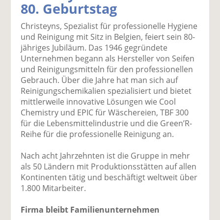
80. Geburtstag
k
k
k
k
k
el
el
el
el
el
Christeyns, Spezialist für professionelle Hygiene
a
t
a
p
D
und Reinigung mit Sitz in Belgien, feiert sein 80-
uf
wi
uf
er
ru
jähriges Jubiläum. Das 1946 gegründete
F
tt
Li
E
ck
Unternehmen begann als Hersteller von Seifen
ac
er
n
m
e
und Reinigungsmitteln für den professionellen
e
n
k
ai
n
Gebrauch. Über die Jahre hat man sich auf
b
e
l
Reinigungschemikalien spezialisiert und bietet
o
di
v
mittlerweile innovative Lösungen wie Cool
o
n
er
Chemistry und EPIC für Wäschereien, TBF 300
k
te
se
für die Lebensmittelindustrie und die Green’R-
te
il
n
Reihe für die professionelle Reinigung an.
il
e
d
e
n
e
Nach acht Jahrzehnten ist die Gruppe in mehr
n
n
als 50 Ländern mit Produktionsstätten auf allen
Kontinenten tätig und beschäftigt weltweit über
1.800 Mitarbeiter.
Firma bleibt Familienunternehmen