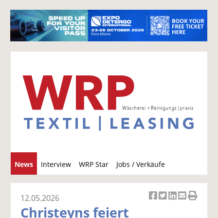
S
News
Interview
WRP Star
Jobs / Verkäufe
u
c
h
12.05.2026
Ar
Ar
Ar
Ar
Ar
e
Christeyns feiert
ti
ti
ti
ti
ti