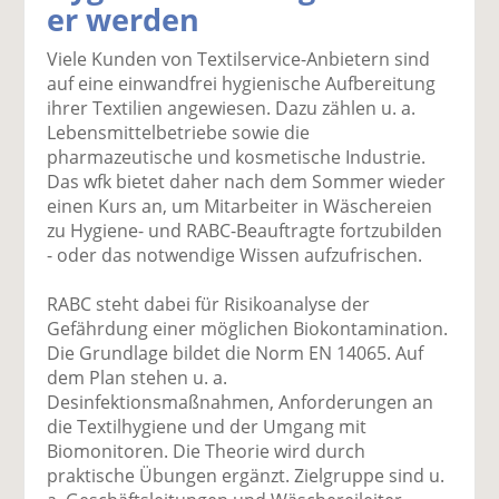
er werden
k
k
k
k
k
el
el
el
el
el
Viele Kunden von Textilservice-Anbietern sind
a
t
a
p
D
auf eine einwandfrei hygienische Aufbereitung
uf
wi
uf
er
ru
ihrer Textilien angewiesen. Dazu zählen u. a.
F
tt
Li
E
ck
Lebensmittelbetriebe sowie die
ac
er
n
m
e
pharmazeutische und kosmetische Industrie.
e
n
k
ai
n
Das wfk bietet daher nach dem Sommer wieder
b
e
l
einen Kurs an, um Mitarbeiter in Wäschereien
o
di
v
zu Hygiene- und RABC-Beauftragte fortzubilden
o
n
er
- oder das notwendige Wissen aufzufrischen.
k
te
se
te
il
n
RABC steht dabei für Risikoanalyse der
il
e
d
Gefährdung einer möglichen Biokontamination.
e
n
e
Die Grundlage bildet die Norm EN 14065. Auf
n
n
dem Plan stehen u. a.
Desinfektionsmaßnahmen, Anforderungen an
die Textilhygiene und der Umgang mit
Biomonitoren. Die Theorie wird durch
praktische Übungen ergänzt. Zielgruppe sind u.