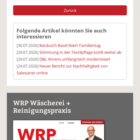
Zurück
Folgende Artikel könnten Sie auch
interessieren
[30.07.2026]
Bardusch Basel feiert Familientag
[29.07.2026]
Stimmung in der Textilpflege kühlt weiter ab
[29.07.2026]
DBL Ahrens umfangreich modernisiert
[24.07.2026]
Neuer Bericht zur Nachhaltigkeit von
Salesianer online
WRP Wäscherei +
Reinigungspraxis