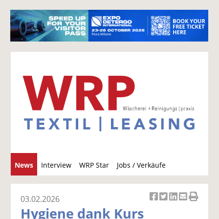
S
News
Interview
WRP Star
Jobs / Verkäufe
u
c
h
03.02.2026
Ar
Ar
Ar
Ar
Ar
e
Hygiene dank Kurs
ti
ti
ti
ti
ti