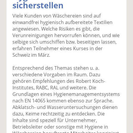
sicherstellen
k
k
k
k
k
el
el
el
el
el
Viele Kunden von Wäschereien sind auf
a
t
a
p
D
einwandfrei hygienisch aufbereitete Textilien
uf
wi
uf
er
ru
angewiesen. Welche Risiken es gibt, die
F
tt
Li
E
ck
Verunreinigungen hervorrufen können, und wie
ac
er
n
m
e
selbige sich umschiffen bzw. beseitigen lassen,
e
n
k
ai
n
erfahren Teilnehmer eines Kurses in der
b
e
l
Schweiz im März.
o
di
v
o
n
er
Entsprechend des Themas stehen u. a.
k
te
se
verschiedene Vorgaben im Raum. Dazu
te
il
n
gehören Empfehlungen des Robert Koch-
il
e
d
Institutes, RABC, RAL und weitere. Die
e
n
e
Grundlagen eines Hygienemanagementsystems
n
n
nach EN 14065 kommen ebenso zur Sprache.
Abklatsch- und Wasseruntersuchungen dienen
dazu, Keime rechtzeitig zu entdecken. Die
Inhalte sind speziell für Unternehmer,
Betriebsleiter oder sonstige mit Hygiene in