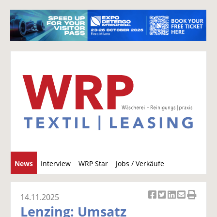
S
News
Interview
WRP Star
Jobs / Verkäufe
u
c
h
14.11.2025
Ar
Ar
Ar
Ar
Ar
e
Lenzing: Umsatz
ti
ti
ti
ti
ti