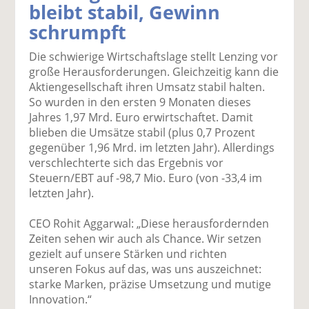
bleibt stabil, Gewinn
k
k
k
k
k
schrumpft
el
el
el
el
el
a
t
a
p
D
Die schwierige Wirtschaftslage stellt Lenzing vor
uf
wi
uf
er
ru
große Herausforderungen. Gleichzeitig kann die
F
tt
Li
E
ck
Aktiengesellschaft ihren Umsatz stabil halten.
ac
er
n
m
e
So wurden in den ersten 9 Monaten dieses
e
n
k
ai
n
Jahres 1,97 Mrd. Euro erwirtschaftet. Damit
b
e
l
blieben die Umsätze stabil (plus 0,7 Prozent
o
di
v
gegenüber 1,96 Mrd. im letzten Jahr). Allerdings
o
n
er
verschlechterte sich das Ergebnis vor
k
te
se
Steuern/EBT auf -98,7 Mio. Euro (von -33,4 im
te
il
n
letzten Jahr).
il
e
d
e
n
e
CEO Rohit Aggarwal: „Diese herausfordernden
n
n
Zeiten sehen wir auch als Chance. Wir setzen
gezielt auf unsere Stärken und richten
unseren Fokus auf das, was uns auszeichnet:
starke Marken, präzise Umsetzung und mutige
Innovation.“