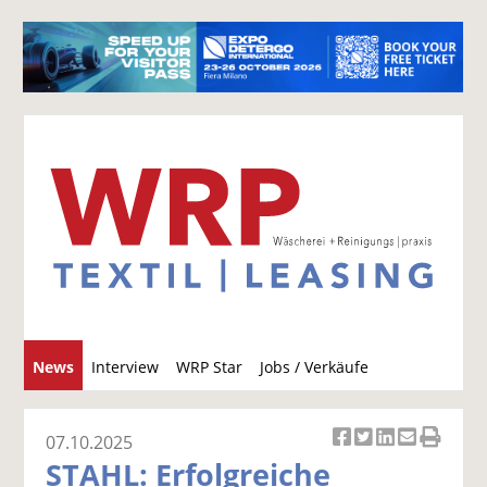
S
News
Interview
WRP Star
Jobs / Verkäufe
u
c
h
07.10.2025
Ar
Ar
Ar
Ar
Ar
e
STAHL: Erfolgreiche
ti
ti
ti
ti
ti