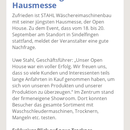
Hausmesse
k
k
k
k
k
el
el
el
el
el
Zufrieden ist STAHL Wäschereimaschinenbau
a
t
a
p
D
mit seiner jüngsten Hausmesse, der Open
uf
wi
uf
er
ru
House. Zu dem Event, dass vom 18. bis 20.
F
tt
Li
E
ck
September am Standort in Sindelfingen
ac
er
n
m
e
stattfand, meldet der Veranstalter eine gute
e
n
k
ai
n
Nachfrage.
b
e
l
o
di
v
Uwe Stahl, Geschäftsführer: „Unser Open
o
n
er
House war ein voller Erfolg. Wir freuen uns,
k
te
se
dass so viele Kunden und Interessenten teils
te
il
n
lange Anfahrten in Kauf genommen haben, um
il
e
d
sich von unseren Produkten und unserer
e
n
e
Produktion zu überzeugen.“ Im Zentrum stand
n
n
der firmeneigene Showroom. Dort konnten
Besucher das gesamte Sortiment mit
Waschschleudermaschinen, Trocknern,
Mangeln etc. testen.