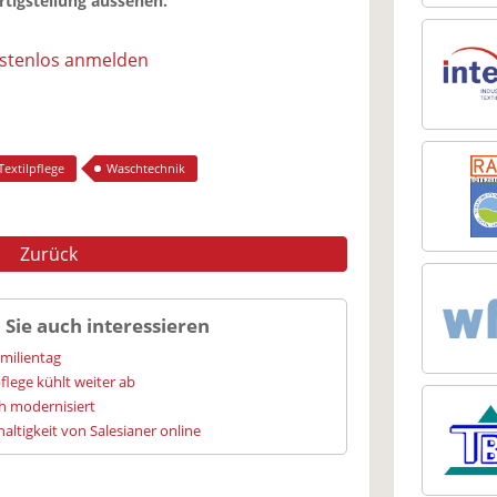
rtigstellung aussehen.
ostenlos anmelden
Textilpflege
Waschtechnik
Zurück
 Sie auch interessieren
amilientag
flege kühlt weiter ab
h modernisiert
altigkeit von Salesianer online