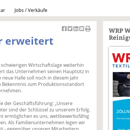
tar
Jobs / Verkäufe
WRP W
Ar
Ar
Ar
Ar
Ar
Reinig
 erweitert
ti
ti
ti
ti
ti
k
k
k
k
k
el
el
el
el
el
a
t
a
p
D
 schwierigen Wirtschaftslage weiterhin
uf
wi
uf
er
ru
ert das Unternehmen seinen Hauptsitz in
F
tt
Li
E
ck
e neue Halle soll noch in diesem Jahr
ac
er
n
m
e
in Bekenntnis zum Produktionsstandort
e
n
k
ai
n
ternehmen.
b
e
l
o
di
v
de der Geschäftsführung: „Unsere
o
n
er
ter sind der Schlüssel zu unserem Erfolg.
k
te
se
 ermöglichen es uns, wettbewerbsfähig
te
il
n
en. Als Familienunternehmen legen wir
il
e
d
eit - gegenüber unseren Mitarbeitern