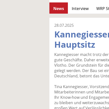
News
Interview
WRP S
28.07.2025
Kannegiesser
Hauptsitz
Kannegiesser macht trotz der
gute Geschäfte. Daher erweit
Vlotho. Der Grundstein für di
gelegt werden. Der Bau sei e
Deutschland, betont das Un
Tina Kannegiesser, Vorsitzen
Mitarbeiterinnen und Mitarbei
Ihr Know-how und Engagement
zu bleiben und weiterzuwachs
großen Wert auf Verlässlichk