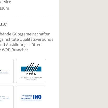
ervice
ssum
nde
rbände Gütegemeinschaften
sinstitute Qualitätsverbünde
und Ausbildungsstätten
ie WRP-Branche: