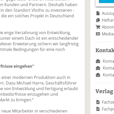
e
n
e
en Kunden und Partnern. Deshalb haben
n
n
in den Standort Vlotho zu investieren -
Auszug
die ein solches Projekt in Deutschland
Heftar
Abon
Die enge Verzahnung von Entwicklung,
Media
unter einem Dach ist ein entscheidender
 dieser Erweiterung sichern wir langfristig
Kontak
ptimale Bedingungen für eine noch
Konta
fnisse eingehen“
Konta
Konta
n einer modernen Produktion auch in
rt. Dazu Michael Harre, Geschäftsführer
he von Entwicklung und Fertigung erlaubt
Verlag
denbedürfnisse einzugehen und
Markt zu bringen.“
Fachze
Fachp
d neue Mitarbeiter in verschiedenen