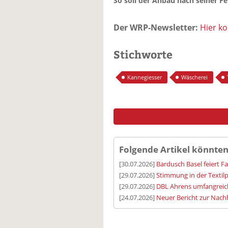
So soll der Anbau nach seiner Fe
Der WRP-Newsletter:
Hier k
Stichworte
Kannegiesser
Wäscherei
Folgende Artikel könnten
[30.07.2026]
Bardusch Basel feiert F
[29.07.2026]
Stimmung in der Textilp
[29.07.2026]
DBL Ahrens umfangreic
[24.07.2026]
Neuer Bericht zur Nachh