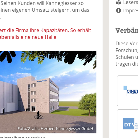
Lesers
. Seinen Kunden will Kannegiesser so
einen eigenen Umsatz steigern, um das
Impre
.
Verbä
rt die Firma ihre Kapazitäten. So erhält
benfalls eine neue Halle.
Diese Ve
Forschung
Schulen 
tragen d
Foto/Grafik: Herbert Kannegiesser GmbH