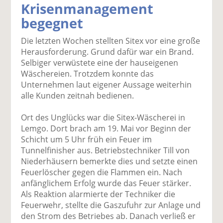
Krisenmanagement
k
k
k
k
k
begegnet
el
el
el
el
el
a
t
a
p
D
Die letzten Wochen stellten Sitex vor eine große
uf
wi
uf
er
ru
Herausforderung. Grund dafür war ein Brand.
F
tt
Li
E
ck
Selbiger verwüstete eine der hauseigenen
ac
er
n
m
e
Wäschereien. Trotzdem konnte das
e
n
k
ai
n
Unternehmen laut eigener Aussage weiterhin
b
e
l
alle Kunden zeitnah bedienen.
o
di
v
o
n
er
Ort des Unglücks war die Sitex-Wäscherei in
k
te
se
Lemgo. Dort brach am 19. Mai vor Beginn der
te
il
n
Schicht um 5 Uhr früh ein Feuer im
il
e
d
Tunnelfinisher aus. Betriebstechniker Till von
e
n
e
Niederhäusern bemerkte dies und setzte einen
n
n
Feuerlöscher gegen die Flammen ein. Nach
anfänglichem Erfolg wurde das Feuer stärker.
Als Reaktion alarmierte der Techniker die
Feuerwehr, stellte die Gaszufuhr zur Anlage und
den Strom des Betriebes ab. Danach verließ er