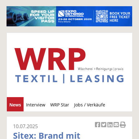
S
News
Interview
WRP Star
Jobs / Verkäufe
u
c
h
10.07.2025
Ar
Ar
Ar
Ar
Ar
e
Sitex: Brand mit
ti
ti
ti
ti
ti