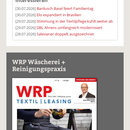
interessieren
[30.07.2026]
Bardusch Basel feiert Familientag
[30.07.2026]
Elis expandiert in Brasilien
[29.07.2026]
Stimmung in der Textilpflege kühlt weiter ab
[29.07.2026]
DBL Ahrens umfangreich modernisiert
[28.07.2026]
Salesianer doppelt ausgezeichnet
WRP Wäscherei +
Reinigungspraxis