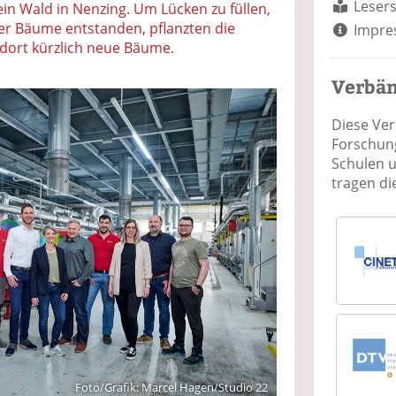
Lesers
 ein Wald in Nenzing. Um Lücken zu füllen,
ger Bäume entstanden, pflanzten die
Impre
dort kürzlich neue Bäume.
Verbä
Diese Ve
Forschung
Schulen 
tragen d
Foto/Grafik: Marcel Hagen/Studio 22