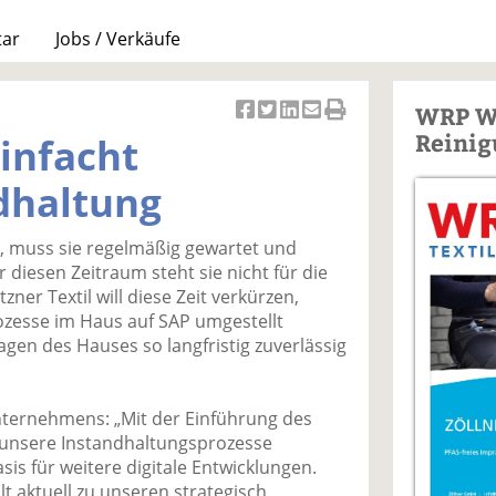
tar
Jobs / Verkäufe
WRP W
Ar
Ar
Ar
Ar
Ar
Reinig
infacht
ti
ti
ti
ti
ti
k
k
k
k
k
dhaltung
el
el
el
el
el
a
t
a
p
D
t, muss sie regelmäßig gewartet und
uf
wi
uf
er
ru
 diesen Zeitraum steht sie nicht für die
F
tt
Li
E
ck
ner Textil will diese Zeit verkürzen,
ac
er
n
m
e
zesse im Haus auf SAP umgestellt
e
n
k
ai
n
gen des Hauses so langfristig zuverlässig
b
e
l
o
di
v
o
n
er
ternehmens: „Mit der Einführung des
k
te
se
unsere Instandhaltungsprozesse
te
il
n
asis für weitere digitale Entwicklungen.
il
e
d
hlt aktuell zu unseren strategisch