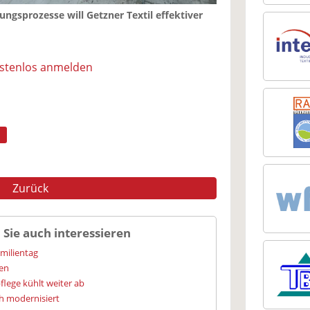
ngsprozesse will Getzner Textil effektiver
ostenlos anmelden
Zurück
 Sie auch interessieren
amilientag
ien
flege kühlt weiter ab
h modernisiert