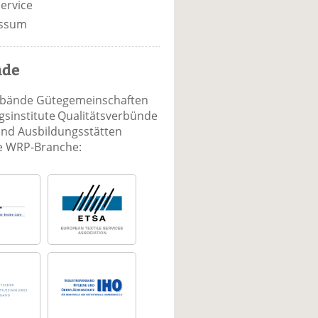
ervice
ssum
nde
rbände Gütegemeinschaften
sinstitute Qualitätsverbünde
und Ausbildungsstätten
ie WRP-Branche: