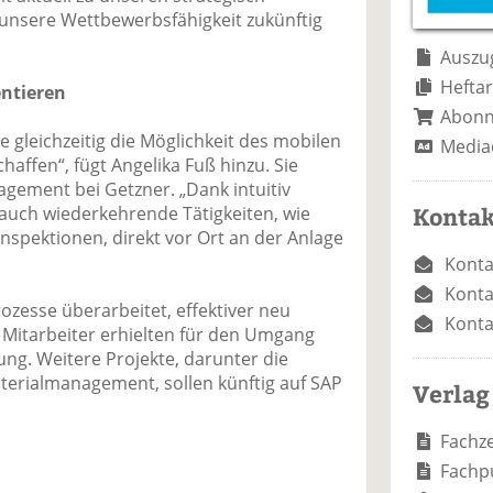
e
n
e
nsere Wettbewerbsfähigkeit zukünftig
n
n
Auszug
Heftar
ntieren
Abon
 gleichzeitig die Möglichkeit des mobilen
Media
haffen“, fügt Angelika Fuß hinzu. Sie
gement bei Getzner. „Dank intuitiv
Kontak
auch wiederkehrende Tätigkeiten, wie
spektionen, direkt vor Ort an der Anlage
Konta
Konta
ozesse überarbeitet, effektiver neu
Konta
40 Mitarbeiter erhielten für den Umgang
ng. Weitere Projekte, darunter die
erialmanagement, sollen künftig auf SAP
Verlag
Fachze
Fachp