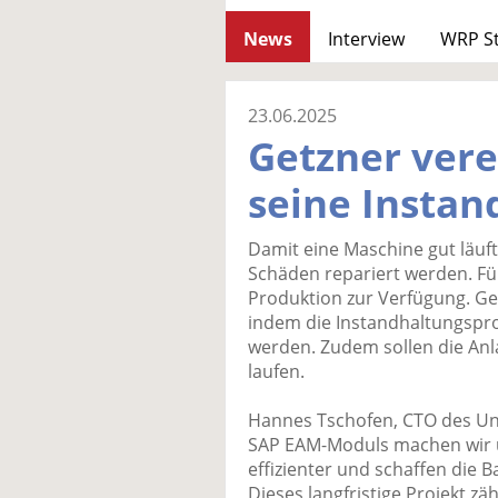
News
Interview
WRP S
23.06.2025
Getzner vere
seine Instan
Damit eine Maschine gut läuf
Schäden repariert werden. Für
Produktion zur Verfügung. Getz
indem die Instandhaltungspro
werden. Zudem sollen die Anla
laufen.
Hannes Tschofen, CTO des Un
SAP EAM-Moduls machen wir 
effizienter und schaffen die B
Dieses langfristige Projekt zä