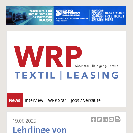
S
News
Interview
WRP Star
Jobs / Verkäufe
u
c
h
19.06.2025
Ar
Ar
Ar
Ar
Ar
e
Lehrlinge von
ti
ti
ti
ti
ti