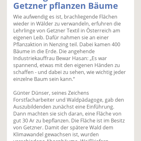
Getzner pflanzen Bäume
k
k
k
k
k
el
el
el
el
el
Wie aufwendig es ist, brachliegende Flächen
a
t
a
p
D
wieder in Wälder zu verwandeln, erfuhren die
uf
wi
uf
er
ru
Lehrlinge von Getzner Textil in Österreich am
F
tt
Li
E
ck
eigenen Leib. Dafür nahmen sie an einer
ac
er
n
m
e
Pflanzaktion in Nenzing teil. Dabei kamen 400
e
n
k
ai
n
Bäume in die Erde. Die angehende
b
e
l
Industriekauffrau Bewar Hasan: „Es war
o
di
v
spannend, etwas mit den eigenen Händen zu
o
n
er
schaffen - und dabei zu sehen, wie wichtig jeder
k
te
se
einzelne Baum sein kann.“
te
il
n
il
e
d
Günter Dünser, seines Zeichens
e
n
e
Forstfacharbeiter und Waldpädagoge, gab den
n
n
Auszubildenden zunächst eine Einführung.
Dann machten sie sich daran, eine Fläche von
gut 30 Ar zu bepflanzen. Die Fläche ist im Besitz
von Getzner. Damit der spätere Wald dem
Klimawandel gewachsen ist, wurden