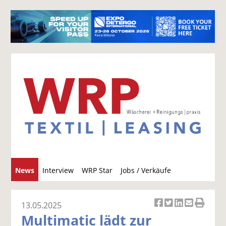
S
News
Interview
WRP Star
Jobs / Verkäufe
u
c
h
13.05.2025
Ar
Ar
Ar
Ar
Ar
e
Multimatic lädt zur
ti
ti
ti
ti
ti