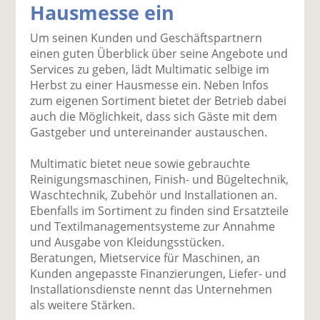
Hausmesse ein
k
k
k
k
k
el
el
el
el
el
Um seinen Kunden und Geschäftspartnern
a
t
a
p
D
einen guten Überblick über seine Angebote und
uf
wi
uf
er
ru
Services zu geben, lädt Multimatic selbige im
F
tt
Li
E
ck
Herbst zu einer Hausmesse ein. Neben Infos
ac
er
n
m
e
zum eigenen Sortiment bietet der Betrieb dabei
e
n
k
ai
n
auch die Möglichkeit, dass sich Gäste mit dem
b
e
l
Gastgeber und untereinander austauschen.
o
di
v
o
n
er
Multimatic bietet neue sowie gebrauchte
k
te
se
Reinigungsmaschinen, Finish- und Bügeltechnik,
te
il
n
Waschtechnik, Zubehör und Installationen an.
il
e
d
Ebenfalls im Sortiment zu finden sind Ersatzteile
e
n
e
und Textilmanagementsysteme zur Annahme
n
n
und Ausgabe von Kleidungsstücken.
Beratungen, Mietservice für Maschinen, an
Kunden angepasste Finanzierungen, Liefer- und
Installationsdienste nennt das Unternehmen
als weitere Stärken.