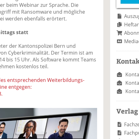
e
n
e
r beim Webinar zur Sprache. Die
n
n
Angriff mit Ransomware und mögliche
Auszug
ei werden ebenfalls erörtert.
Heftar
ttags statt
Abon
Media
eter der Kantonspolizei Bern und
on Cyberkriminalität. Der Termin ist am
 14 bis 15 Uhr. Als Software kommt Teams
Kontak
ehmen kostenlos teil.
Konta
es entsprechenden Weiterbildungs-
Konta
ine entgegen:
Konta
.
Verlag
Fachze
Fachp