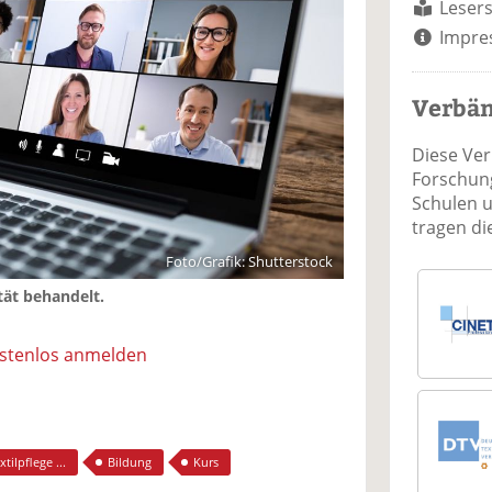
Lesers
Impre
Verbä
Diese Ve
Forschung
Schulen 
tragen d
Foto/Grafik: Shutterstock
tät behandelt.
ostenlos anmelden
tilpflege ...
Bildung
Kurs