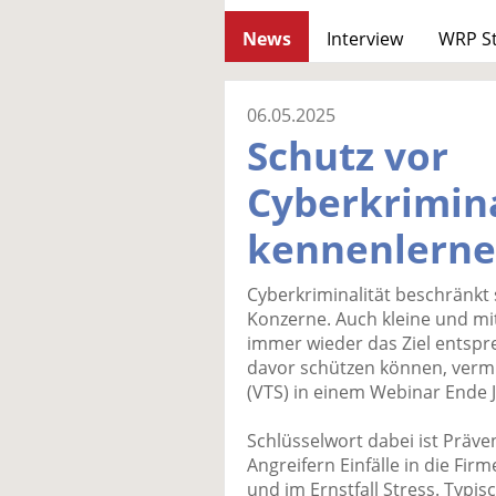
News
Interview
WRP S
06.05.2025
Schutz vor
Cyberkrimina
kennenlern
Cyberkriminalität beschränkt 
Konzerne. Auch kleine und m
immer wieder das Ziel entspre
davor schützen können, vermit
(VTS) in einem Webinar Ende J
Schlüsselwort dabei ist Präven
Angreifern Einfälle in die Fir
und im Ernstfall Stress. Typ