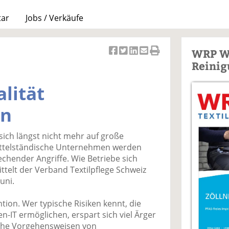
tar
Jobs / Verkäufe
WRP W
Ar
Ar
Ar
Ar
Ar
Reinig
ti
ti
ti
ti
ti
k
k
k
k
k
lität
el
el
el
el
el
a
t
a
p
D
en
uf
wi
uf
er
ru
F
tt
Li
E
ck
sich längst nicht mehr auf große
ac
er
n
m
e
ittelständische Unternehmen werden
e
n
k
ai
n
chender Angriffe. Wie Betriebe sich
b
e
l
telt der Verband Textilpflege Schweiz
o
di
v
uni.
o
n
er
k
te
se
tion. Wer typische Risiken kennt, die
te
il
n
men-IT ermöglichen, erspart sich viel Ärger
il
e
d
ische Vorgehensweisen von