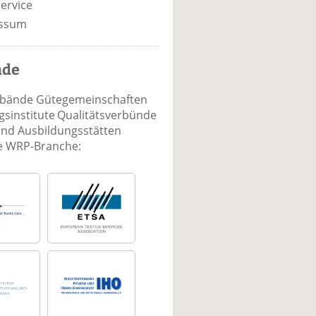
ervice
ssum
nde
rbände Gütegemeinschaften
sinstitute Qualitätsverbünde
und Ausbildungsstätten
ie WRP-Branche: