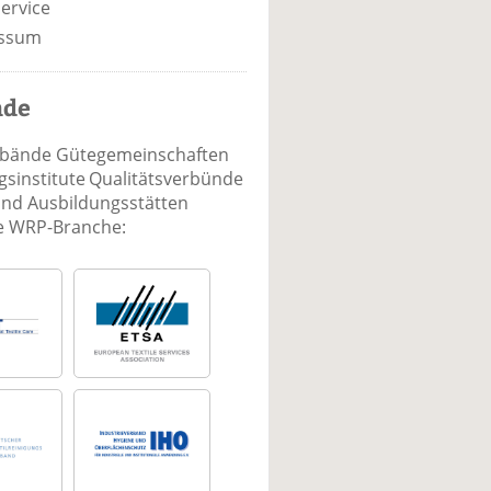
ervice
ssum
nde
rbände Gütegemeinschaften
sinstitute Qualitätsverbünde
und Ausbildungsstätten
ie WRP-Branche: