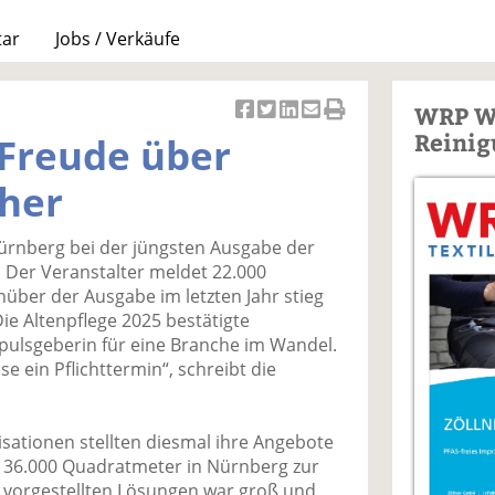
tar
Jobs / Verkäufe
WRP W
Ar
Ar
Ar
Ar
Ar
Reinig
 Freude über
ti
ti
ti
ti
ti
k
k
k
k
k
cher
el
el
el
el
el
a
t
a
p
D
ürnberg bei der jüngsten Ausgabe der
uf
wi
uf
er
ru
 Der Veranstalter meldet 22.000
F
tt
Li
E
ck
über der Ausgabe im letzten Jahr stieg
ac
er
n
m
e
Die Altenpflege 2025 bestätigte
e
n
k
ai
n
Impulsgeberin für eine Branche im Wandel.
b
e
l
sse ein Pflichttermin“, schreibt die
o
di
v
o
n
er
k
te
se
ationen stellten diesmal ihre Angebote
te
il
n
 36.000 Quadratmeter in Nürnberg zur
il
e
d
 vorgestellten Lösungen war groß und