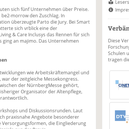
Lesers
euten sich fünf Unternehmen über Preise.
Impre
t be2-morrow den Zuschlag. In
on überzeugte Parto die Jury. Bei Smart
Verbä
terte sich vrblick eine der
iving & Care Inclusys das Rennen für sich
Diese Ve
is ging an majimo. Das Unternehmen
Forschung
Schulen 
tragen d
nen
ntwicklungen wie Arbeitskräftemangel und
, war der zeitgleiche Messekongress.
zwischen der NürnbergMesse gehört,
isheriger Organisator der Altenpflege,
rantwortlich.
orkshops und Diskussionsrunden. Laut
sich praxisnahe Angebote besonderer
ue Versorgungsformen, die Eingliederung