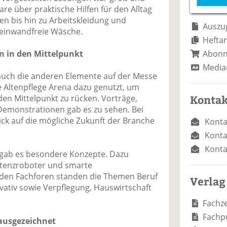
e
n
e
re über praktische Hilfen für den Alltag
n
n
en bis hin zu Arbeitskleidung und
Auszug
 einwandfreie Wäsche.
Heftar
Abon
n in den Mittelpunkt
Media
auch die anderen Elemente auf der Messe
e Altenpflege Arena dazu genutzt, um
Kontak
en Mittelpunkt zu rücken. Vorträge,
Demonstrationen gab es zu sehen. Bei
ick auf die mögliche Zukunft der Branche
Konta
Konta
Konta
gab es besondere Konzepte. Dazu
stenzroboter und smarte
den Fachforen standen die Themen Beruf
Verlag
ovativ sowie Verpflegung, Hauswirtschaft
Fachze
Fachp
 ausgezeichnet