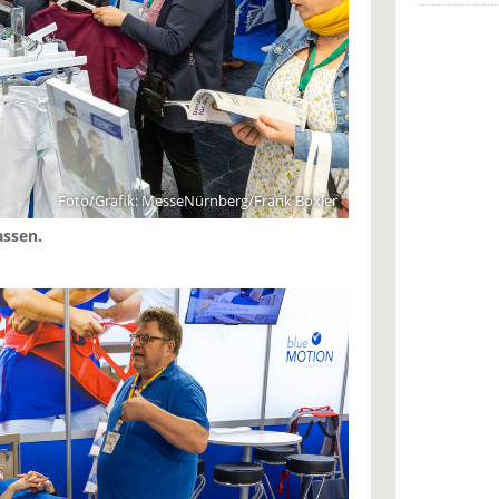
Foto/Grafik: MesseNürnberg/Frank Boxler
assen.