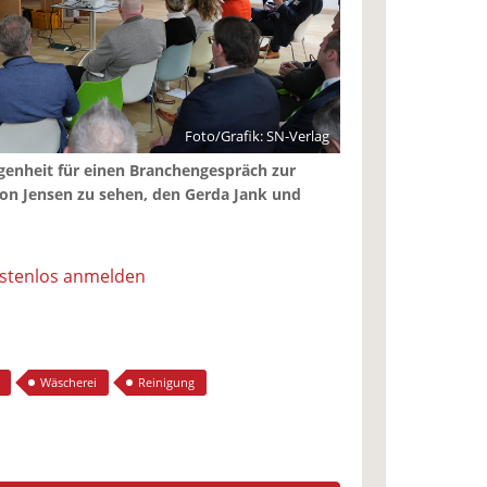
Foto/Grafik: SN-Verlag
genheit für einen Branchengespräch zur
l von Jensen zu sehen, den Gerda Jank und
ostenlos anmelden
Wäscherei
Reinigung