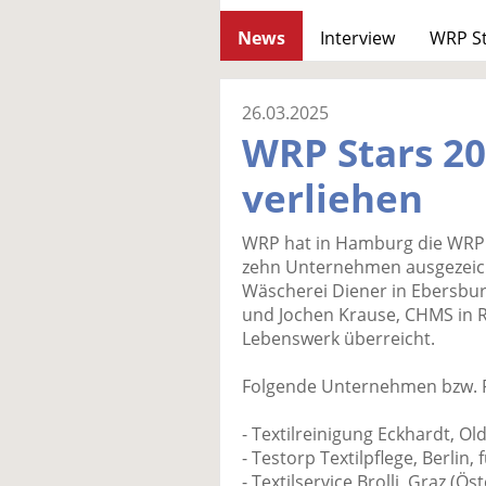
News
Interview
WRP S
26.03.2025
WRP Stars 2
verliehen
WRP hat in Hamburg die WRP 
zehn Unternehmen ausgezeich
Wäscherei Diener in Ebersbur
und Jochen Krause, CHMS in R
Lebenswerk überreicht.
Folgende Unternehmen bzw. P
- Textilreinigung Eckhardt, Ol
- Testorp Textilpflege, Berlin,
- Textilservice Brolli, Graz (Ös