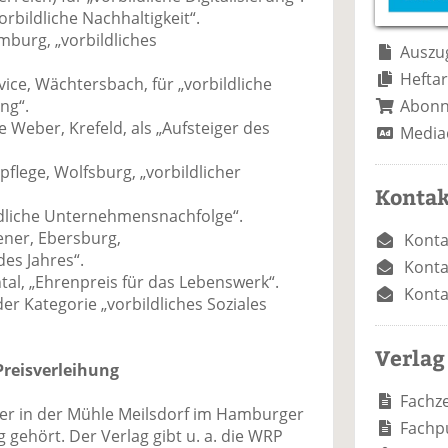
e
n
e
orbildliche Nachhaltigkeit“.
n
n
burg, „vorbildliches
Auszug
Heftar
ce, Wächtersbach, für „vorbildliche
Abon
ng“.
e Weber, Krefeld, als „Aufsteiger des
Media
pflege, Wolfsburg, „vorbildlicher
Kontak
bildliche Unternehmensnachfolge“.
ener, Ebersburg,
Konta
es Jahres“.
Konta
al, „Ehrenpreis für das Lebenswerk“.
Konta
der Kategorie „vorbildliches Soziales
Verlag
reisverleihung
Fachze
der in der Mühle Meilsdorf im Hamburger
Fachp
 gehört. Der Verlag gibt u. a. die WRP