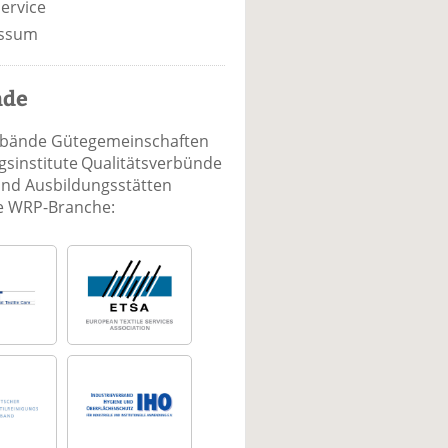
ervice
ssum
nde
rbände Gütegemeinschaften
sinstitute Qualitätsverbünde
und Ausbildungsstätten
ie WRP-Branche: