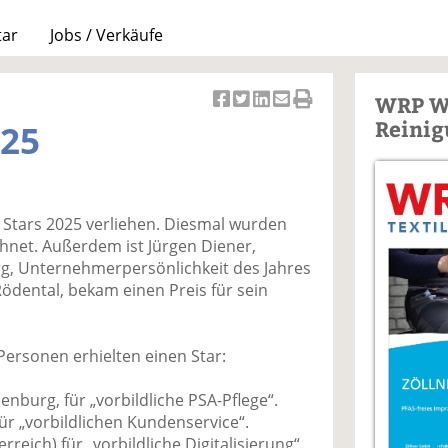
tar
Jobs / Verkäufe
WRP W
Ar
Ar
Ar
Ar
Ar
Reinig
025
ti
ti
ti
ti
ti
k
k
k
k
k
el
el
el
el
el
a
t
a
p
D
Stars 2025 verliehen. Diesmal wurden
uf
wi
uf
er
ru
net. Außerdem ist Jürgen Diener,
F
tt
Li
E
ck
g, Unternehmerpersönlichkeit des Jahres
ac
er
n
m
e
ödental, bekam einen Preis für sein
e
n
k
ai
n
b
e
l
o
di
v
ersonen erhielten einen Star:
o
n
er
k
te
se
denburg, für „vorbildliche PSA-Pflege“.
te
il
n
 für „vorbildlichen Kundenservice“.
il
e
d
terreich) für „vorbildliche Digitalisierung“.