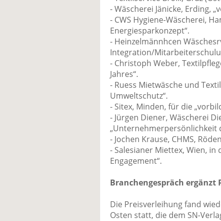
- Wäscherei Jänicke, Erding, „v
- CWS Hygiene-Wäscherei, Ham
Energiesparkonzept“.
- Heinzelmännhcen Wäschesrvi
Integration/Mitarbeiterschulu
- Christoph Weber, Textilpfleg
Jahres“.
- Ruess Mietwäsche und Textil
Umweltschutz“.
- Sitex, Minden, für die „vor
- Jürgen Diener, Wäscherei Di
„Unternehmerpersönlichkeit d
- Jochen Krause, CHMS, Rödent
- Salesianer Miettex, Wien, in 
Engagement“.
Branchengespräch ergänzt P
Die Preisverleihung fand wie
Osten statt, die dem SN-Verlag