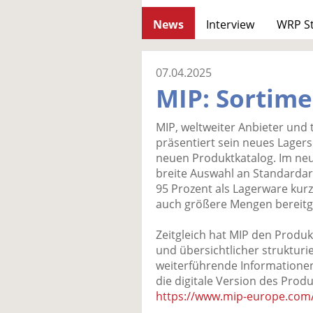
News
Interview
WRP S
07.04.2025
MIP: Sortime
MIP, weltweiter Anbieter und t
präsentiert sein neues Lager
neuen Produktkatalog. Im ne
breite Auswahl an Standardart
95 Prozent als Lagerware kurzf
auch größere Mengen bereitg
Zeitgleich hat MIP den Produk
und übersichtlicher strukturi
weiterführende Information
die digitale Version des Prod
https://www.mip-europe.com