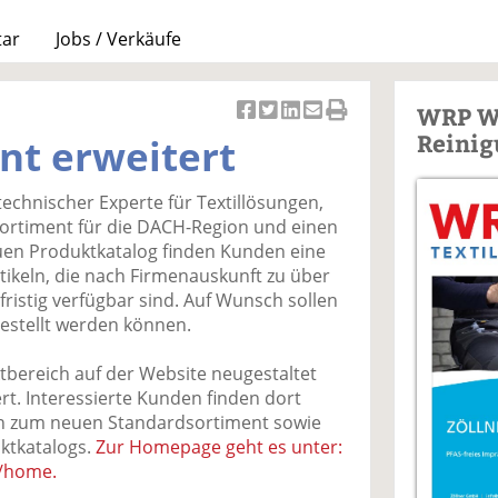
tar
Jobs / Verkäufe
WRP W
Ar
Ar
Ar
Ar
Ar
Reinig
nt erweitert
ti
ti
ti
ti
ti
k
k
k
k
k
echnischer Experte für Textillösungen,
el
el
el
el
el
sortiment für die DACH-Region und einen
a
t
a
p
D
uen Produktkatalog finden Kunden eine
uf
wi
uf
er
ru
ikeln, die nach Firmenauskunft zu über
F
tt
Li
E
ck
ristig verfügbar sind. Auf Wunsch sollen
ac
er
n
m
e
estellt werden können.
e
n
k
ai
n
b
e
l
tbereich auf der Website neugestaltet
o
di
v
ert. Interessierte Kunden finden dort
o
n
er
en zum neuen Standardsortiment sowie
k
te
se
uktkatalogs.
Zur Homepage geht es unter:
te
il
n
/home.
il
e
d