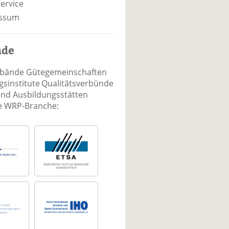
ervice
ssum
nde
rbände Gütegemeinschaften
sinstitute Qualitätsverbünde
und Ausbildungsstätten
ie WRP-Branche: