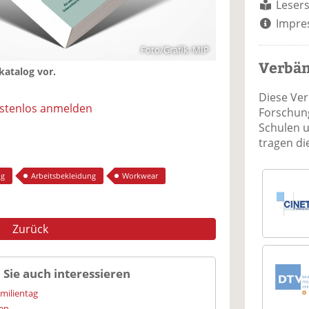
Lesers
Impre
Foto/Grafik: MIP
Verbä
katalog vor.
Diese Ve
ostenlos anmelden
Forschung
Schulen 
tragen d
ng
Arbeitsbekleidung
Workwear
Zurück
 Sie auch interessieren
amilientag
ien