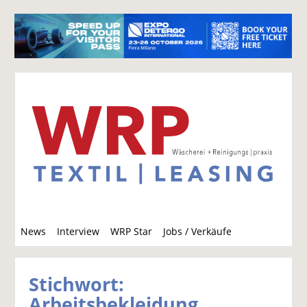
S
News
Interview
WRP Star
Jobs / Verkäufe
u
c
h
Stichwort:
e
Arbeitsbekleidung