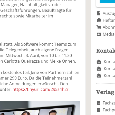
e
n
e
-Manager, Nachhaltigkeits- oder
n
n
Geschäftsführungen, Beauftragte für
Auszug
echte sowie Mitarbeiter im
Heftar
Abon
Media
tal statt. Als Software kommt Teams zum
Kontak
die Gelegenheit, auch eigene Fragen
m Mittwoch, 3. April, von 10 bis 11:30
en Carlotta Queirazza und Meike Onnen.
Konta
Konta
kostenlos teil. Jene von Partnern zahlen
Konta
hmer 299 Euro. Da die Teilnehmerzahl
ndliche Anmeldungen erwünscht. Den
 unter:
https://tinyurl.com/295s4h2r
.
Verlag
Fachze
Fachp