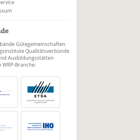
ervice
ssum
nde
rbände Gütegemeinschaften
sinstitute Qualitätsverbünde
und Ausbildungsstätten
ie WRP-Branche: