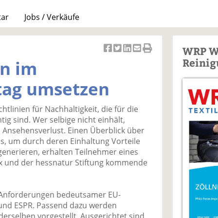
tar
Jobs / Verkäufe
WRP W
Ar
Ar
Ar
Ar
Ar
Reinig
en im
ti
ti
ti
ti
ti
k
k
k
k
k
tag umsetzen
el
el
el
el
el
a
t
a
p
D
chtlinien für Nachhaltigkeit, die für die
uf
wi
uf
er
ru
tig sind. Wer selbige nicht einhält,
F
tt
Li
E
ck
n Ansehensverlust. Einen Überblick über
ac
er
n
m
e
s, um durch deren Einhaltung Vorteile
e
n
k
ai
n
enerieren, erhalten Teilnehmer eines
b
e
l
x und der hessnatur Stiftung kommende
o
di
v
o
n
er
k
te
se
 Anforderungen bedeutsamer EU-
te
il
n
 und ESPR. Passend dazu werden
il
e
d
derselben vorgestellt. Ausgerichtet sind