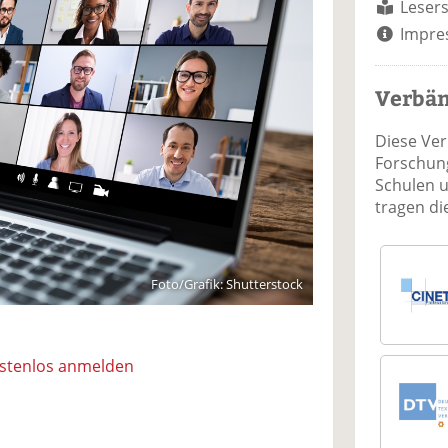
Lesers
Impre
Verbä
Diese Ve
Forschung
Schulen 
tragen d
Foto/Grafik: Shutterstock
ostenlos anmelden