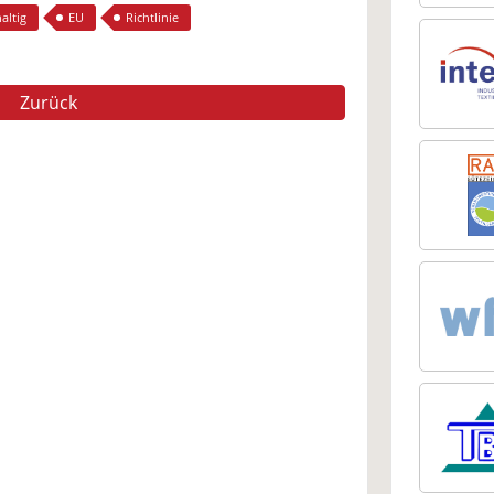
altig
EU
Richtlinie
Zurück