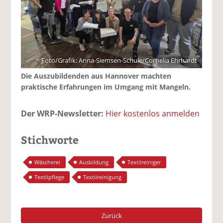
Foto/Grafik: Anna-Siemsen-Schule/Cornelia Ehrhardt
Die Auszubildenden aus Hannover machten
praktische Erfahrungen im Umgang mit Mangeln.
Der WRP-Newsletter:
Hier kostenlos anmelden
Stichworte
Wäscherei
Ausbildung
Textilreiniger
Textilpflege
Textilreinigung
Zurück