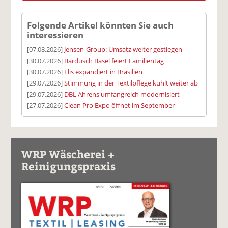
Folgende Artikel könnten Sie auch
interessieren
[07.08.2026]
Jensen-Group: Umsatz weiter gestiegen
[30.07.2026]
Bardusch Basel feiert Familientag
[30.07.2026]
Elis expandiert in Brasilien
[29.07.2026]
Stimmung in der Textilpflege kühlt weiter ab
[29.07.2026]
DBL Ahrens umfangreich modernisiert
[27.07.2026]
Clean Pro Expo öffnet im September
WRP Wäscherei +
Reinigungspraxis