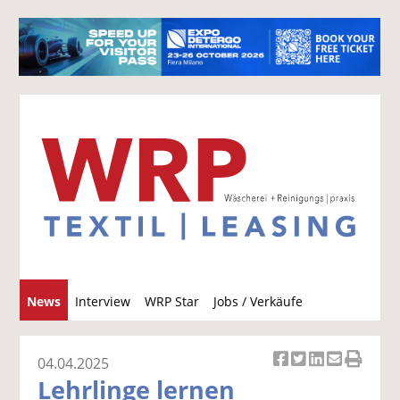
S
News
Interview
WRP Star
Jobs / Verkäufe
u
c
h
04.04.2025
Ar
Ar
Ar
Ar
Ar
e
Lehrlinge lernen
ti
ti
ti
ti
ti