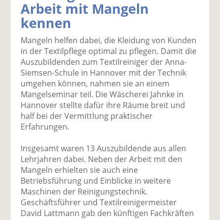
Arbeit mit Mangeln
k
k
k
k
k
kennen
el
el
el
el
el
a
t
a
p
D
Mangeln helfen dabei, die Kleidung von Kunden
uf
wi
uf
er
ru
in der Textilpflege optimal zu pflegen. Damit die
F
tt
Li
E
ck
Auszubildenden zum Textilreiniger der Anna-
ac
er
n
m
e
Siemsen-Schule in Hannover mit der Technik
e
n
k
ai
n
umgehen können, nahmen sie an einem
b
e
l
Mangelseminar teil. Die Wäscherei Jahnke in
o
di
v
Hannover stellte dafür ihre Räume breit und
o
n
er
half bei der Vermittlung praktischer
k
te
se
Erfahrungen.
te
il
n
il
e
d
Insgesamt waren 13 Auszubildende aus allen
e
n
e
Lehrjahren dabei. Neben der Arbeit mit den
n
n
Mangeln erhielten sie auch eine
Betriebsführung und Einblicke in weitere
Maschinen der Reinigungstechnik.
Geschäftsführer und Textilreinigermeister
David Lattmann gab den künftigen Fachkräften