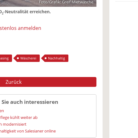
Foto/Grafik: Greif Mietwäsche
O
-Neutralität erreichen.
2
ostenlos anmelden
easing
Wäscherei
Nachhaltig
Zurück
 Sie auch interessieren
ien
flege kühlt weiter ab
h modernisiert
altigkeit von Salesianer online