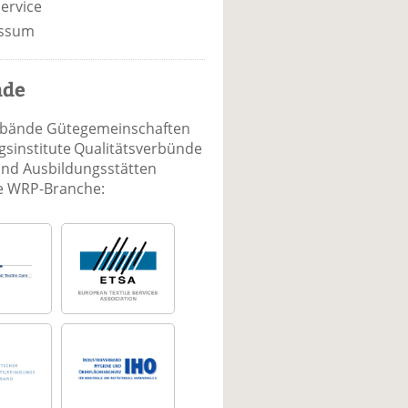
ervice
ssum
nde
rbände Gütegemeinschaften
sinstitute Qualitätsverbünde
und Ausbildungsstätten
ie WRP-Branche: