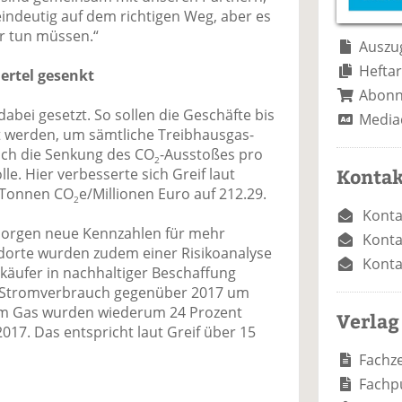
e
n
e
ndeutig auf dem richtigen Weg, aber es
n
n
ir tun müssen.“
Auszug
Heftar
ertel gesenkt
Abon
 dabei gesetzt. So sollen die Geschäfte bis
Media
t werden, um sämtliche Treibhausgas-
uch die Senkung des CO
-Ausstoßes pro
2
Kontak
lle. Hier verbesserte sich Greif laut
 Tonnen CO
e/Millionen Euro auf 212.29.
2
Konta
sorgen neue Kennzahlen für mehr
Konta
andorte wurden zudem einer Risikoanalyse
Konta
käufer in nachhaltiger Beschaffung
r Stromverbrauch gegenüber 2017 um
eim Gas wurden wiederum 24 Prozent
Verlag
017. Das entspricht laut Greif über 15
Fachze
Fachp