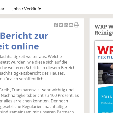
tar
Jobs / Verkäufe
WRP W
Ar
Ar
Ar
Ar
Ar
Reinig
 Bericht zur
ti
ti
ti
ti
ti
k
k
k
k
k
it online
el
el
el
el
el
a
t
a
p
D
achhaltigkeit weiter aus. Welche
uf
wi
uf
er
ru
tzt wurden, wie diese sich auf die
F
tt
Li
E
ck
che weiteren Schritte in diesem Bereich
ac
er
n
m
e
Nachhaltigkeitsbericht des Hauses.
e
n
k
ai
n
kürzlich veröffentlicht.
b
e
l
o
di
v
reif: „Transparenz ist sehr wichtig und
o
n
er
Nachhaltigkeitsbericht zu 100 Prozent. Es
k
te
se
der alles erreichen konnten. Dennoch
te
il
n
gesetzliche Regularien, nachhaltige
il
e
d
 sind gemeinsam mit unseren Partnern,