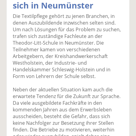
sich in Neumünster
k
k
k
k
k
el
el
el
el
el
Die Textilpflege gehört zu jenen Branchen, in
a
t
a
p
D
denen Auszubildende inzwischen selten sind.
uf
wi
uf
er
ru
Um nach Lösungen für das Problem zu suchen,
F
tt
Li
E
ck
trafen sich zuständige Fachleute an der
ac
er
n
m
e
Theodor-Litt-Schule in Neumünster. Die
e
n
k
ai
n
Teilnehmer kamen von verschiedenen
b
e
l
Arbeitgebern, der Kreishandwerkerschaft
o
di
v
Westholstein, der Industrie- und
o
n
er
Handelskammer Schleswig-Holstein und in
k
te
se
Form von Lehrern der Schule selbst.
te
il
n
il
e
d
Neben der aktuellen Situation kam auch die
e
n
e
erwartete Tendenz für die Zukunft zur Sprache.
n
n
Da viele ausgebildete Fachkräfte in den
kommenden Jahren aus dem Erwerbsleben
ausscheiden, besteht die Gefahr, dass sich
keine Nachfolger zur Besetzung ihrer Stellen
finden. Die Betriebe zu motivieren, weiterhin