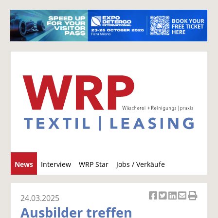
S
News
Interview
WRP Star
Jobs / Verkäufe
u
c
h
24.03.2025
Ar
Ar
Ar
Ar
Ar
e
Ausbilder treffen
ti
ti
ti
ti
ti