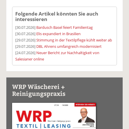
Folgende Artikel könnten Sie auch
interessieren
[30.07.2026]
Bardusch Basel feiert Familientag
[30.07.2026]
Elis expandiert in Brasilien
[29.07.2026]
Stimmung in der Textilpflege kühlt weiter ab
[29.07.2026]
DBL Ahrens umfangreich modernisiert
[24.07.2026]
Neuer Bericht zur Nachhaltigkeit von
Salesianer online
WRP Wäscherei +
Reinigungspraxis