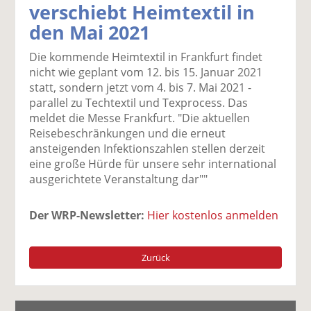
verschiebt Heimtextil in
k
k
k
k
k
den Mai 2021
el
el
el
el
el
a
t
a
p
D
Die kommende Heimtextil in Frankfurt findet
uf
wi
uf
er
ru
nicht wie geplant vom 12. bis 15. Januar 2021
F
tt
Li
E
ck
statt, sondern jetzt vom 4. bis 7. Mai 2021 -
ac
er
n
m
e
parallel zu Techtextil und Texprocess. Das
e
n
k
ai
n
meldet die Messe Frankfurt. "Die aktuellen
b
e
l
Reisebeschränkungen und die erneut
o
di
v
ansteigenden Infektionszahlen stellen derzeit
o
n
er
eine große Hürde für unsere sehr international
k
te
se
ausgerichtete Veranstaltung dar""
te
il
n
il
e
d
e
n
e
Der WRP-Newsletter:
Hier kostenlos anmelden
n
n
Zurück