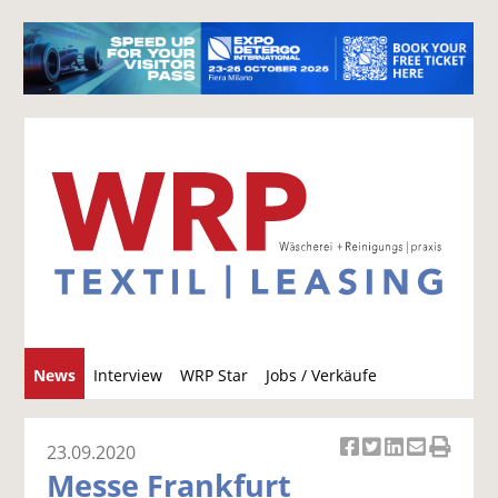
S
News
Interview
WRP Star
Jobs / Verkäufe
u
c
h
23.09.2020
Ar
Ar
Ar
Ar
Ar
e
Messe Frankfurt
ti
ti
ti
ti
ti