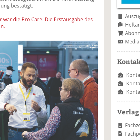
e
n
e
lung bestätigt.
n
n
Auszug
r war die Pro Care. Die Erstausgabe des
Heftar
an.
Abon
Media
Kontak
Konta
Konta
Konta
Verlag
Fachze
Fachp