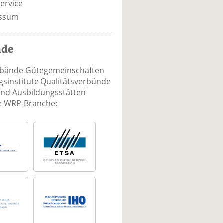
ervice
ssum
nde
rbände Gütegemeinschaften
sinstitute Qualitätsverbünde
und Ausbildungsstätten
ie WRP-Branche: