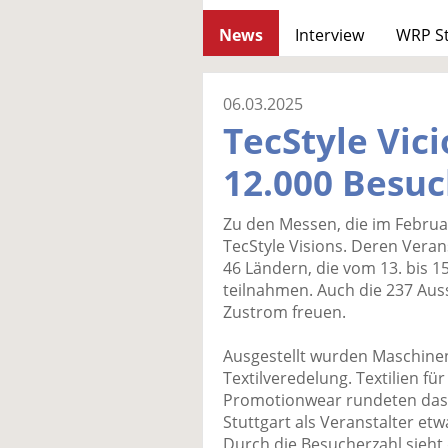
News
Interview
WRP S
06.03.2025
TecStyle Vic
12.000 Besu
Zu den Messen, die im Februa
TecStyle Visions. Deren Vera
46 Ländern, die vom 13. bis 1
teilnahmen. Auch die 237 Auss
Zustrom freuen.
Ausgestellt wurden Maschinen
Textilveredelung. Textilien f
Promotionwear rundeten das A
Stuttgart als Veranstalter et
Durch die Besucherzahl sieht 