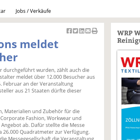
tar
Jobs / Verkäufe
WRP W
Ar
Ar
Ar
Ar
Ar
Reinig
ions meldet
ti
ti
ti
ti
ti
k
k
k
k
k
cher
el
el
el
el
el
a
t
a
p
D
r durchgeführt wurden, zählt auch die
uf
wi
uf
er
ru
nstalter meldet über 12.000 Besucher aus
F
tt
Li
E
ck
5. Februar an der Veranstaltung
ac
er
n
m
e
teller aus 21 Staaten dürfte dieser
e
n
k
ai
n
b
e
l
o
di
v
, Materialien und Zubehör für die
o
n
er
ür Corporate Fashion, Workwear und
k
te
se
ngebot ab. Dafür stellte die Messe
te
il
n
wa 26.000 Quadratmeter zur Verfügung.
il
e
d
die Messegesellschaft die Veranstaltung