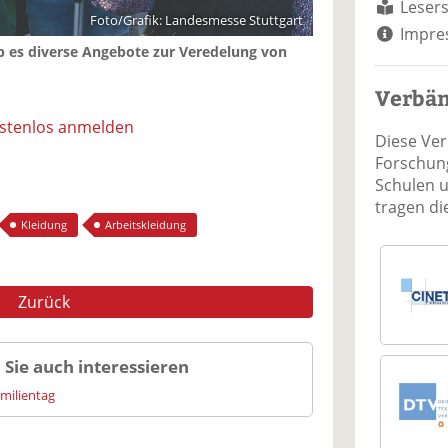
Lesers
Foto/Grafik: Landesmesse Stuttgart
Impre
ab es diverse Angebote zur Veredelung von
Verbä
ostenlos anmelden
Diese Ve
Forschung
Schulen 
tragen d
Kleidung
Arbeitskleidung
Zurück
 Sie auch interessieren
amilientag