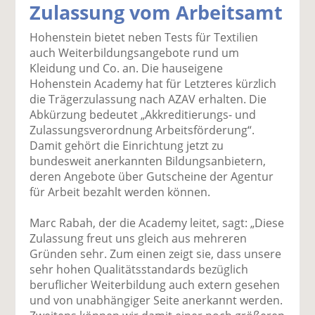
Zulassung vom Arbeitsamt
k
k
k
k
k
el
el
el
el
el
Hohenstein bietet neben Tests für Textilien
a
t
a
p
D
auch Weiterbildungsangebote rund um
uf
wi
uf
er
ru
Kleidung und Co. an. Die hauseigene
F
tt
Li
E
ck
Hohenstein Academy hat für Letzteres kürzlich
ac
er
n
m
e
die Trägerzulassung nach AZAV erhalten. Die
e
n
k
ai
n
Abkürzung bedeutet „Akkreditierungs- und
b
e
l
Zulassungsverordnung Arbeitsförderung“.
o
di
v
Damit gehört die Einrichtung jetzt zu
o
n
er
bundesweit anerkannten Bildungsanbietern,
k
te
se
deren Angebote über Gutscheine der Agentur
te
il
n
für Arbeit bezahlt werden können.
il
e
d
e
n
e
Marc Rabah, der die Academy leitet, sagt: „Diese
n
n
Zulassung freut uns gleich aus mehreren
Gründen sehr. Zum einen zeigt sie, dass unsere
sehr hohen Qualitätsstandards bezüglich
beruflicher Weiterbildung auch extern gesehen
und von unabhängiger Seite anerkannt werden.