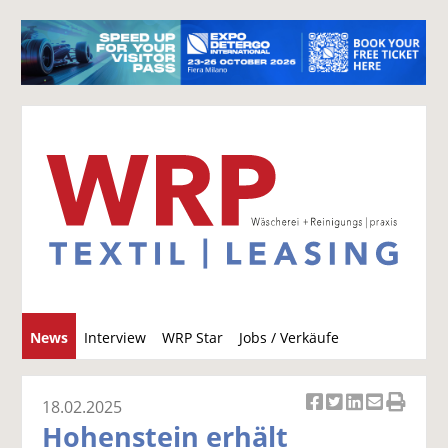
S
News
Interview
WRP Star
Jobs / Verkäufe
u
c
h
18.02.2025
Ar
Ar
Ar
Ar
Ar
e
Hohenstein erhält
ti
ti
ti
ti
ti