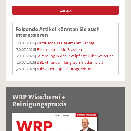
Zurück
Folgende Artikel könnten Sie auch
interessieren
[30.07.2026]
Bardusch Basel feiert Familientag
[30.07.2026]
Elis expandiert in Brasilien
[29.07.2026]
Stimmung in der Textilpflege kühlt weiter ab
[29.07.2026]
DBL Ahrens umfangreich modernisiert
[28.07.2026]
Salesianer doppelt ausgezeichnet
WRP Wäscherei +
Reinigungspraxis