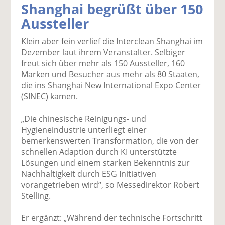
Shanghai begrüßt über 150
k
k
k
k
k
Aussteller
el
el
el
el
el
a
t
a
p
D
Klein aber fein verlief die Interclean Shanghai im
uf
wi
uf
er
ru
Dezember laut ihrem Veranstalter. Selbiger
F
tt
Li
E
ck
freut sich über mehr als 150 Aussteller, 160
ac
er
n
m
e
Marken und Besucher aus mehr als 80 Staaten,
e
n
k
ai
n
die ins Shanghai New International Expo Center
b
e
l
(SINEC) kamen.
o
di
v
o
n
er
„Die chinesische Reinigungs- und
k
te
se
Hygieneindustrie unterliegt einer
te
il
n
bemerkenswerten Transformation, die von der
il
e
d
schnellen Adaption durch KI unterstützte
e
n
e
Lösungen und einem starken Bekenntnis zur
n
n
Nachhaltigkeit durch ESG Initiativen
vorangetrieben wird“, so Messedirektor Robert
Stelling.
Er ergänzt: „Während der technische Fortschritt