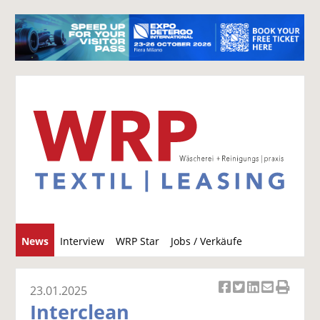
S
News
Interview
WRP Star
Jobs / Verkäufe
u
c
h
23.01.2025
Ar
Ar
Ar
Ar
Ar
e
Interclean
ti
ti
ti
ti
ti