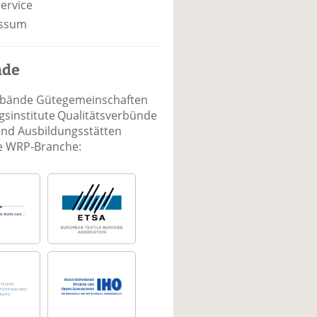
ervice
ssum
nde
rbände Gütegemeinschaften
sinstitute Qualitätsverbünde
und Ausbildungsstätten
ie WRP-Branche: