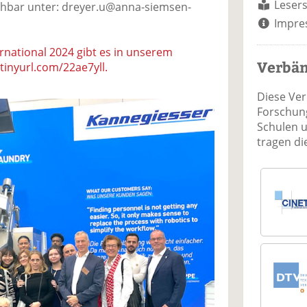
Lesers
eichbar unter: dreyer.u@anna-siemsen-
Impre
ernational 2024 gibt es in unserem
Verbä
tinyurl.com/22ae7yll.
Diese Ve
Forschung
Schulen 
tragen d