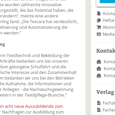
e
n
e
se wurden zahlreiche innovative
n
n
gestellt, die das Potential haben, die
Auszug
verändern“, meinte eine andere
Heftar
ling fand: „Die Texcare hat verdeutlicht,
Abon
italisierung und Automatisierung die
en werden.“
Media
ung
Kontak
erin Textiltechnik und Bekleidung der
hrkräfte bedanken uns bei unseren
Konta
ndum gelungene Schulfahrt und die
Konta
zifische Interesse und den Zusammenhalt
Konta
m bedanken wir uns bei den Betrieben
che Aufnahme, die Informationen und
ser Anliegen - die Nachwuchsgewinnung
Verlag
itern in der Textilpflege-Branche.“
Fachze
n acht neue Auszubildende zum
Fachp
 Nachfragen zur Ausbildung zum