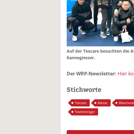
Auf der Texcare besuchten die A
Kannegiesser.
Der WRP-Newsletter:
Hier k
Stichworte
Texcare
Messe
Wäschere
Textilreiniger