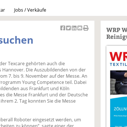
tar
Jobs / Verkäufe
WRP W
Ar
Ar
Ar
Ar
Ar
Reinig
esuchen
ti
ti
ti
ti
ti
k
k
k
k
k
el
el
el
el
el
a
t
a
p
D
der Texcare gehörten auch die
uf
wi
uf
er
ru
s Hannover. Die Auszubildenden von der
F
tt
Li
E
ck
om 7. bis 9. November auf der Messe. An
ac
er
n
m
e
Programm Young Competence teil. Dabei
e
n
k
ai
n
bildenden aus Frankfurt und Köln
b
e
l
s die Messe Frankfurt und der Deutsche
o
di
v
 ihrem 2. Tag konnten Sie die Messe
o
n
er
k
te
se
te
il
n
überall Roboter eingesetzt werden, um
il
e
d
beiten zu können“, sagte einer der