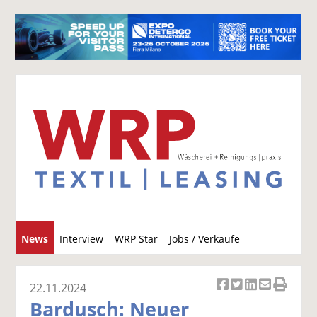
S
News
Interview
WRP Star
Jobs / Verkäufe
u
c
h
22.11.2024
Ar
Ar
Ar
Ar
Ar
e
Bardusch: Neuer
ti
ti
ti
ti
ti