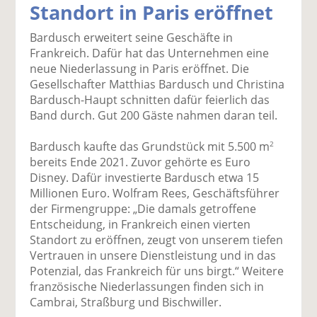
Standort in Paris eröffnet
k
k
k
k
k
el
el
el
el
el
Bardusch erweitert seine Geschäfte in
a
t
a
p
D
Frankreich. Dafür hat das Unternehmen eine
uf
wi
uf
er
ru
neue Niederlassung in Paris eröffnet. Die
F
tt
Li
E
ck
Gesellschafter Matthias Bardusch und Christina
ac
er
n
m
e
Bardusch-Haupt schnitten dafür feierlich das
e
n
k
ai
n
Band durch. Gut 200 Gäste nahmen daran teil.
b
e
l
o
di
v
Bardusch kaufte das Grundstück mit 5.500 m
2
o
n
er
bereits Ende 2021. Zuvor gehörte es Euro
k
te
se
Disney. Dafür investierte Bardusch etwa 15
te
il
n
Millionen Euro. Wolfram Rees, Geschäftsführer
il
e
d
der Firmengruppe: „Die damals getroffene
e
n
e
Entscheidung, in Frankreich einen vierten
n
n
Standort zu eröffnen, zeugt von unserem tiefen
Vertrauen in unsere Dienstleistung und in das
Potenzial, das Frankreich für uns birgt.“ Weitere
französische Niederlassungen finden sich in
Cambrai, Straßburg und Bischwiller.