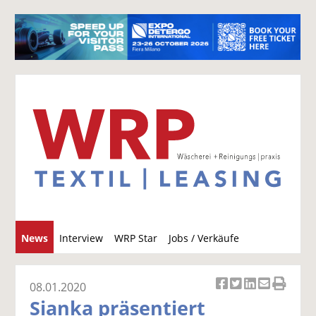
S
News
Interview
WRP Star
Jobs / Verkäufe
u
c
h
08.01.2020
Ar
Ar
Ar
Ar
Ar
e
Sianka präsentiert
ti
ti
ti
ti
ti