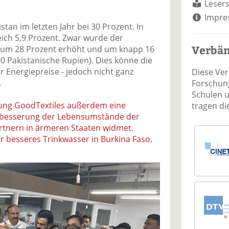
Lesers
Impre
akistan im letzten Jahr bei 30 Prozent. In
eich 5,9 Prozent. Zwar wurde der
Verbä
3 um 28 Prozent erhöht und um knapp 16
00 Pakistanische Rupien). Dies könne die
r Energiepreise - jedoch nicht ganz
Diese Ve
.
Forschung
Schulen 
ftung GoodTextiles außerdem eine
tragen d
erbesserung der Lebensumstände der
artnern in ärmeren Staaten widmet.
ür besseres Trinkwasser in Burkina Faso.