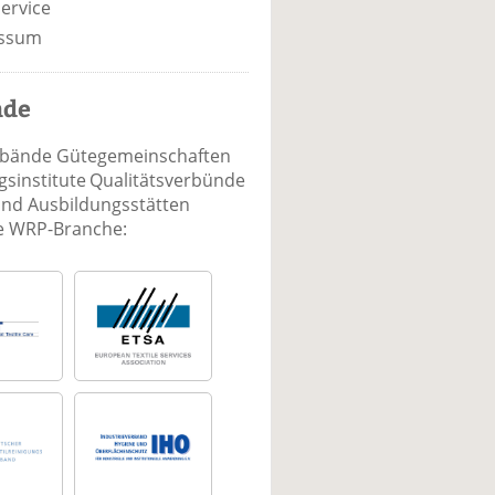
ervice
ssum
nde
rbände Gütegemeinschaften
sinstitute Qualitätsverbünde
und Ausbildungsstätten
ie WRP-Branche: