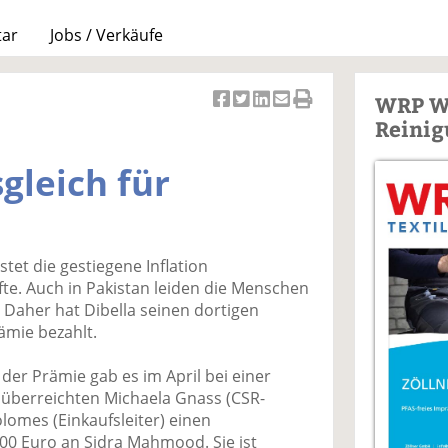
tar
Jobs / Verkäufe
WRP W
Ar
Ar
Ar
Ar
Ar
Reinig
ti
ti
ti
ti
ti
k
k
k
k
k
gleich für
el
el
el
el
el
a
t
a
p
D
uf
wi
uf
er
ru
F
tt
Li
E
ck
tet die gestiegene Inflation
ac
er
n
m
e
e. Auch in Pakistan leiden die Menschen
e
n
k
ai
n
 Daher hat Dibella seinen dortigen
b
e
l
ämie bezahlt.
o
di
v
o
n
er
der Prämie gab es im April bei einer
k
te
se
i überreichten Michaela Gnass (CSR-
te
il
n
omes (Einkaufsleiter) einen
il
e
d
00 Euro an Sidra Mahmood. Sie ist