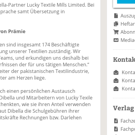
e
n
e
a-Partner Lucky Textile Mills Limited. Bei
n
n
sprache samt Übersetzung in
Auszug
Heftar
 von Prämie
Abon
Media
n sind insgesamt 174 Beschäftigte
lung unserer Textilien zuständig. Wir
a-Teams, und erkundigen uns deshalb bei
Kontak
nissen der für uns tätigen Menschen.“
reiter der pakistanischen Textilindustrie,
Konta
ter am Herzen liege.
Konta
Konta
ch einen persönlichen Austausch
ibella und Mitarbeitern von Lucky Texile
schenkten, wie sie ihren Anteil verwenden
Verlag
aut Dibella die Schulgebühren ihrer
itskräfte Rechnungen bzw. Darlehen
Fachze
Fachp