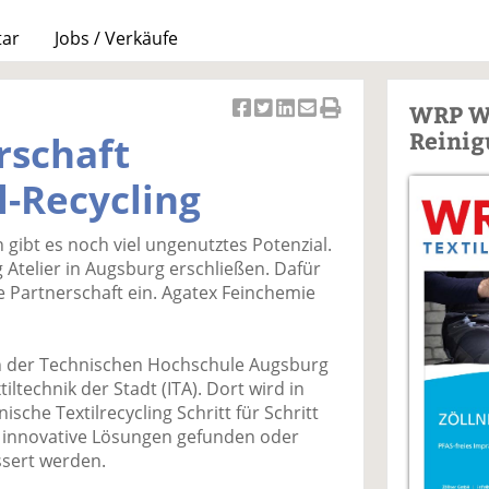
tar
Jobs / Verkäufe
WRP W
Ar
Ar
Ar
Ar
Ar
Reinig
rschaft
ti
ti
ti
ti
ti
k
k
k
k
k
l-Recycling
el
el
el
el
el
a
t
a
p
D
n gibt es noch viel ungenutztes Potenzial.
uf
wi
uf
er
ru
g Atelier in Augsburg erschließen. Dafür
F
tt
Li
E
ck
e Partnerschaft ein. Agatex Feinchemie
ac
er
n
m
e
e
n
k
ai
n
b
e
l
on der Technischen Hochschule Augsburg
o
di
v
iltechnik der Stadt (ITA). Dort wird in
o
n
er
sche Textilrecycling Schritt für Schritt
k
te
se
, innovative Lösungen gefunden oder
te
il
n
sert werden.
il
e
d