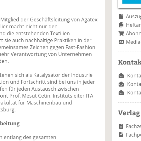
e
n
e
n
n
Auszug
Mitglied der Geschäftsleitung von Agatex:
Heftar
lier macht nicht nur den
Abon
und die entstehenden Textilien
t sie auch nachhaltige Praktiken in der
Media
n gemeinsames Zeichen gegen Fast-Fashion
mehr Verantwortung von Unternehmen
Kontak
den.
tehen sich als Katalysator der Industrie
Konta
tion und Fortschritt sind bei uns in jeder
Konta
fen für jeden Austausch zwischen
Konta
nt Prof. Mesut Cetin, Institutsleiter ITA
Fakultät für Maschinenbau und
gsburg.
Verlag
rbeitung
Fachze
Fachp
zen entlang des gesamten