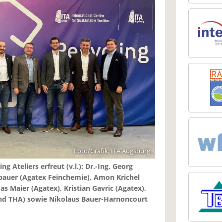
Foto/Grafik: ITA Augsburg
g Ateliers erfreut (v.l.): Dr.-Ing. Georg
bauer (Agatex Feinchemie), Amon Krichel
as Maier (Agatex), Kristian Gavric (Agatex),
 und THA) sowie Nikolaus Bauer-Harnoncourt