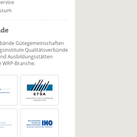
ervice
ssum
nde
rbände Gütegemeinschaften
sinstitute Qualitätsverbünde
und Ausbildungsstätten
ie WRP-Branche: