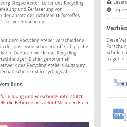
Lesers
Georg Stegschuster, Leiter des Recycling
fbereitung und Zerfaserung von
Impre
 der Zusatz des richtigen Hilfsstoffes
.“ Das vereinfache die
Verbä
Diese Ve
laut dem Recycling Atelier verschiedene
Forschung
 da der passende Schmierstoff sich positiv
Schulen 
n kann. Dadurch werde das Recycling
tragen d
nachhaltiger. Bisher gehörten elf
etzwerk des Recycling Ateliers Augsburg.
mechanischen Textilrecyclings ab.
 vom Bund
für Bildung und Forschung unterstützt
ellt die Behörde bis zu fünf Millionen Euro