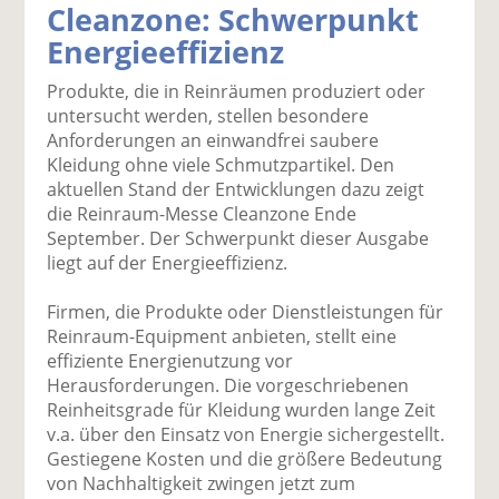
Cleanzone: Schwerpunkt
k
k
k
k
k
Energieeffizienz
el
el
el
el
el
a
t
a
p
D
Produkte, die in Reinräumen produziert oder
uf
wi
uf
er
ru
untersucht werden, stellen besondere
F
tt
Li
E
ck
Anforderungen an einwandfrei saubere
ac
er
n
m
e
Kleidung ohne viele Schmutzpartikel. Den
e
n
k
ai
n
aktuellen Stand der Entwicklungen dazu zeigt
b
e
l
die Reinraum-Messe Cleanzone Ende
o
di
v
September. Der Schwerpunkt dieser Ausgabe
o
n
er
liegt auf der Energieeffizienz.
k
te
se
te
il
n
Firmen, die Produkte oder Dienstleistungen für
il
e
d
Reinraum-Equipment anbieten, stellt eine
e
n
e
effiziente Energienutzung vor
n
n
Herausforderungen. Die vorgeschriebenen
Reinheitsgrade für Kleidung wurden lange Zeit
v.a. über den Einsatz von Energie sichergestellt.
Gestiegene Kosten und die größere Bedeutung
von Nachhaltigkeit zwingen jetzt zum