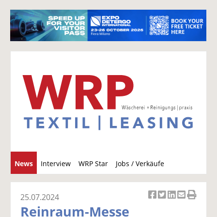
S
News
Interview
WRP Star
Jobs / Verkäufe
u
c
h
25.07.2024
Ar
Ar
Ar
Ar
Ar
e
Reinraum-Messe
ti
ti
ti
ti
ti