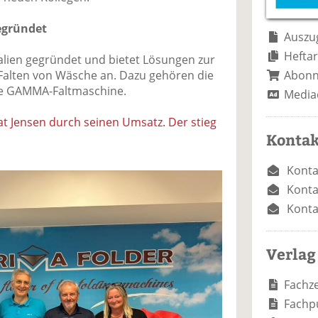
e
n
e
n
n
gegründet
Auszug
Heftar
talien gegründet und bietet Lösungen zur
Abon
Falten von Wäsche an. Dazu gehören die
e GAMMA-Faltmaschine.
Media
t Jensen durch seinen Umsatz. Der stieg
Kontak
Konta
Konta
Konta
Verlag
Fachze
Fachp