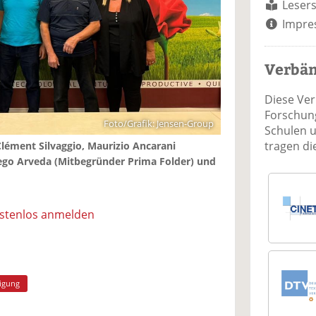
Lesers
Impre
Verbä
Diese Ve
Forschung
Foto/Grafik: Jensen-Group
Schulen 
tragen d
 Clément Silvaggio, Maurizio Ancarani
iego Arveda (Mitbegründer Prima Folder) und
ostenlos anmelden
nigung