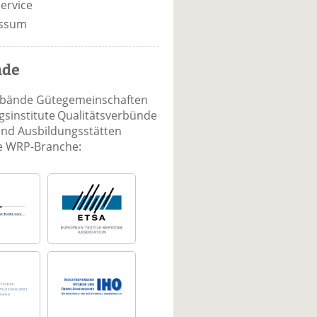
ervice
ssum
nde
rbände Gütegemeinschaften
sinstitute Qualitätsverbünde
und Ausbildungsstätten
ie WRP-Branche: