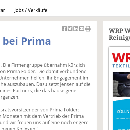
tar
Jobs / Verkäufe
WRP W
Ar
Ar
Ar
Ar
Ar
Reinig
t bei Prima
ti
ti
ti
ti
ti
k
k
k
k
k
el
el
el
el
el
a
t
a
p
D
en. Die Firmengruppe übernahm kürzlich
uf
wi
uf
er
ru
 von Prima Folder. Die damit verbundene
F
tt
Li
E
ck
Unternehmen helfen, Ihr Engagement im
ac
er
n
m
e
che auszubauen. Dazu setzt Jensen auf die
e
n
k
ai
n
eines Partners, die das hauseigene
b
e
l
ergänzen.
o
di
v
o
n
er
gsratsvorsitzender von Prima Folder:
k
te
se
gen Monaten mit dem Vertrieb der Prima
te
il
n
nd wir freuen uns auf eine noch engere
il
e
d
neuen Kollegen.“