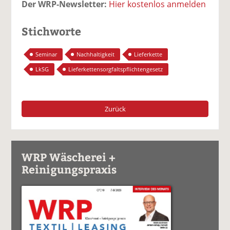
Der WRP-Newsletter:
Hier kostenlos anmelden
Stichworte
Seminar
Nachhaltigkeit
Lieferkette
LkSG
Lieferkettensorgfaltspflichtengesetz
Zurück
WRP Wäscherei +
Reinigungspraxis