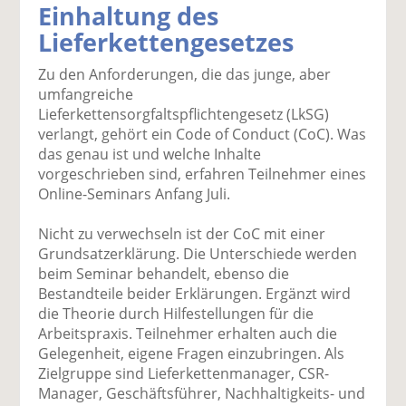
Einhaltung des
k
k
k
k
k
Lieferkettengesetzes
el
el
el
el
el
a
t
a
p
D
Zu den Anforderungen, die das junge, aber
uf
wi
uf
er
ru
umfangreiche
F
tt
Li
E
ck
Lieferkettensorgfaltspflichtengesetz (LkSG)
ac
er
n
m
e
verlangt, gehört ein Code of Conduct (CoC). Was
e
n
k
ai
n
das genau ist und welche Inhalte
b
e
l
vorgeschrieben sind, erfahren Teilnehmer eines
o
di
v
Online-Seminars Anfang Juli.
o
n
er
k
te
se
Nicht zu verwechseln ist der CoC mit einer
te
il
n
Grundsatzerklärung. Die Unterschiede werden
il
e
d
beim Seminar behandelt, ebenso die
e
n
e
Bestandteile beider Erklärungen. Ergänzt wird
n
n
die Theorie durch Hilfestellungen für die
Arbeitspraxis. Teilnehmer erhalten auch die
Gelegenheit, eigene Fragen einzubringen. Als
Zielgruppe sind Lieferkettenmanager, CSR-
Manager, Geschäftsführer, Nachhaltigkeits- und