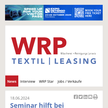
S
News
Interview
WRP Star
Jobs / Verkäufe
u
c
h
18.06.2024
Ar
Ar
Ar
Ar
Ar
e
Seminar hilft bei
ti
ti
ti
ti
ti