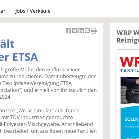
tar
Jobs / Verkäufe
WRP W
Ar
Ar
Ar
Ar
Ar
Reinig
ält
ti
ti
ti
ti
ti
k
k
k
k
k
er ETSA
el
el
el
el
el
a
t
a
p
D
ch große Mühe, den Einfluss seiner
uf
wi
uf
er
ru
lima zu reduzieren. Damit überzeugte der
F
tt
Li
E
ck
e Textilpflege-Vereinigung ETSA
ac
er
n
m
e
ociation“) und erhielt von ihr kürzlich den
e
n
k
ai
n
2024.
b
e
l
o
di
v
nzept „We-ar Circular“ aus. Dabei
o
n
er
it TDV Industries gebrauchte
k
te
se
l-Polyester-Mischgewebe. Anschließend
te
il
n
 bearbeitet, um aus ihnen neue Textilien
il
e
d