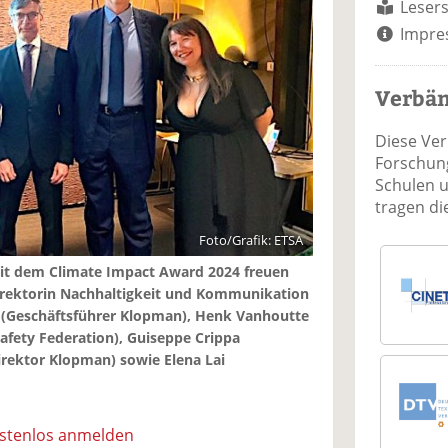
Lesers
Impre
Verbä
Diese Ve
Forschung
Schulen 
tragen d
Foto/Grafik: ETSA
t dem Climate Impact Award 2024 freuen
 (Direktorin Nachhaltigkeit und Kommunikation
 (Geschäftsführer Klopman), Henk Vanhoutte
afety Federation), Guiseppe Crippa
irektor Klopman) sowie Elena Lai
ostenlos anmelden