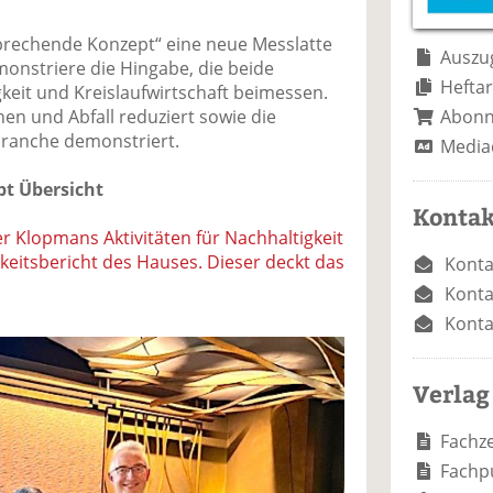
e
n
e
n
n
brechende Konzept“ eine neue Messlatte
Auszug
emonstriere die Hingabe, die beide
Heftar
keit und Kreislaufwirtschaft beimessen.
Abon
nen und Abfall reduziert sowie die
lbranche demonstriert.
Media
bt Übersicht
Kontak
er Klopmans Aktivitäten für Nachhaltigkeit
gkeitsbericht des Hauses. Dieser deckt das
Konta
Konta
Konta
Verlag
Fachze
Fachp