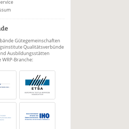
ervice
ssum
nde
rbände Gütegemeinschaften
sinstitute Qualitätsverbünde
und Ausbildungsstätten
ie WRP-Branche: