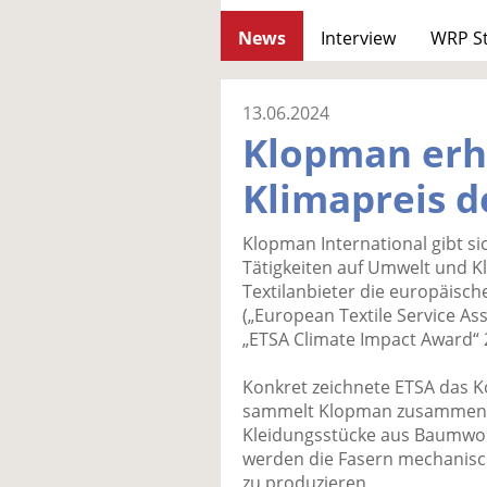
News
Interview
WRP S
13.06.2024
Klopman erh
Klimapreis d
Klopman International gibt si
Tätigkeiten auf Umwelt und K
Textilanbieter die europäisch
(„European Textile Service Ass
„ETSA Climate Impact Award“ 
Konkret zeichnete ETSA das Ko
sammelt Klopman zusammen m
Kleidungsstücke aus Baumwol
werden die Fasern mechanisch
zu produzieren.