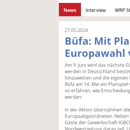
News
Interview
WRP S
27.05.2024
Büfa: Mit Pla
Europawahl 
Am 9. Juni wird das nächste E
werden in Deutschland besti
hinzuweisen und die eigenen M
Büfa am 14. Mai ein Planspiel
so erfahren, wie Entscheidun
werden.
In der Aktion übernahmen die 
Europaabgeordneten. Neben v
Gäste der Gewerkschaft IGBCE
Nordwestzeitung daran teil. 