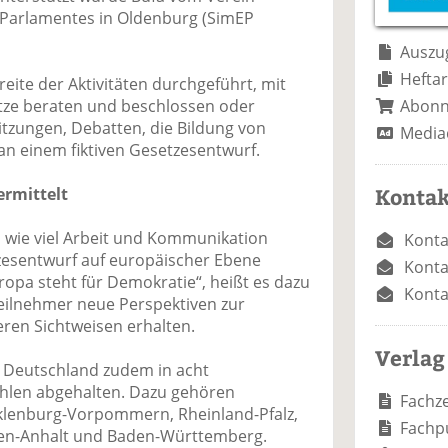
e
n
e
 Parlamentes in Oldenburg (SimEP
n
n
Auszug
Heftar
ite der Aktivitäten durchgeführt, mit
Abon
ze beraten und beschlossen oder
itzungen, Debatten, die Bildung von
Media
n einem fiktiven Gesetzesentwurf.
Kontak
ermittelt
, wie viel Arbeit und Kommunikation
Konta
tzesentwurf auf europäischer Ebene
Konta
opa steht für Demokratie“, heißt es dazu
Konta
eilnehmer neue Perspektiven zur
ren Sichtweisen erhalten.
Verlag
n Deutschland zudem in acht
len abgehalten. Dazu gehören
Fachze
lenburg-Vorpommern, Rheinland-Pfalz,
Fachp
sen-Anhalt und Baden-Württemberg.