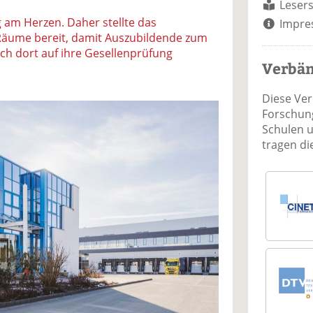
Lesers
g am Herzen. Daher stellte das
Impre
Räume bereit, damit Auszubildende zum
ich dort auf ihre Gesellenprüfung
Verbä
Diese Ve
Forschung
Schulen 
tragen d