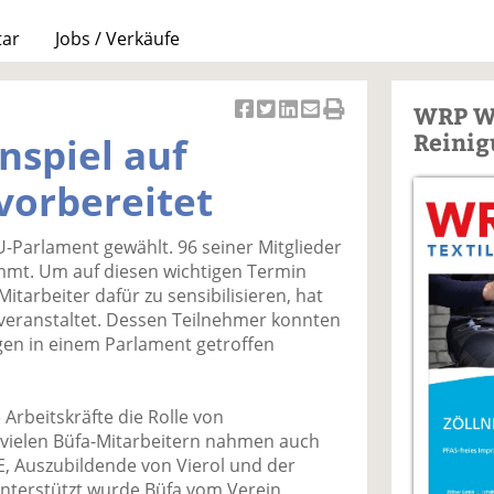
tar
Jobs / Verkäufe
WRP W
Ar
Ar
Ar
Ar
Ar
Reinig
nspiel auf
ti
ti
ti
ti
ti
k
k
k
k
k
vorbereitet
el
el
el
el
el
a
t
a
p
D
U-Parlament gewählt. 96 seiner Mitglieder
uf
wi
uf
er
ru
mmt. Um auf diesen wichtigen Termin
F
tt
Li
E
ck
itarbeiter dafür zu sensibilisieren, hat
ac
er
n
m
e
 veranstaltet. Dessen Teilnehmer konnten
e
n
k
ai
n
gen in einem Parlament getroffen
b
e
l
o
di
v
o
n
er
Arbeitskräfte die Rolle von
k
te
se
ielen Büfa-Mitarbeitern nahmen auch
te
il
n
, Auszubildende von Vierol und der
il
e
d
Unterstützt wurde Büfa vom Verein