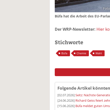
Foto
Büfa hat die Arbeit des EU-Parla
Der WRP-Newsletter:
Hier k
Stichworte
Büfa
Chemie
Wahl
Folgende Artikel könnten
[02.07.2026]
Seitz: Nächste Generatio
[24.06.2026]
Richard Geiss feiert ze
[15.06.2026]
Büfa meldet guten Umsa