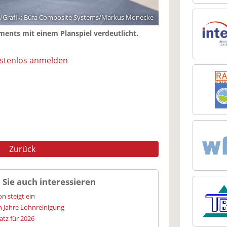
/Grafik: Büfa Composite Systems/Markus Monecke
ments mit einem Planspiel verdeutlicht.
ostenlos anmelden
Zurück
 Sie auch interessieren
n steigt ein
hn Jahre Lohnreinigung
tz für 2026