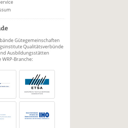
ervice
ssum
nde
rbände Gütegemeinschaften
sinstitute Qualitätsverbünde
und Ausbildungsstätten
ie WRP-Branche: