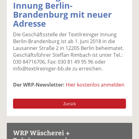
Innung Berlin-
k
k
k
k
k
Brandenburg mit neuer
el
el
el
el
el
a
t
a
p
D
Adresse
uf
wi
uf
er
ru
F
tt
Li
E
ck
Die Geschäftsstelle der Textilreiniger Innung
ac
er
n
m
e
Berlin-Brandenburg ist ab 1. Juni 2018 in die
e
n
k
ai
n
Lausanner Straße 2 in 12205 Berlin beheimatet.
b
e
l
Geschäftsführer Steffan Rimbach ist unter Tel.:
o
di
v
030 84716706, Fax: 030 81 49 95 96 oder
o
n
er
info@textilreiniger-bb.de zu erreichen.
k
te
se
te
il
n
Der WRP-Newsletter:
Hier kostenlos anmelden
il
e
d
e
n
e
n
n
Zurück
WRP Wäscherei +