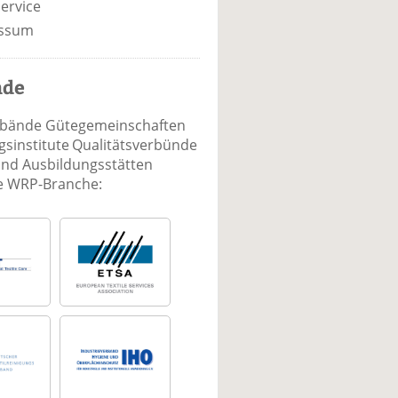
ervice
ssum
nde
rbände Gütegemeinschaften
sinstitute Qualitätsverbünde
und Ausbildungsstätten
ie WRP-Branche: