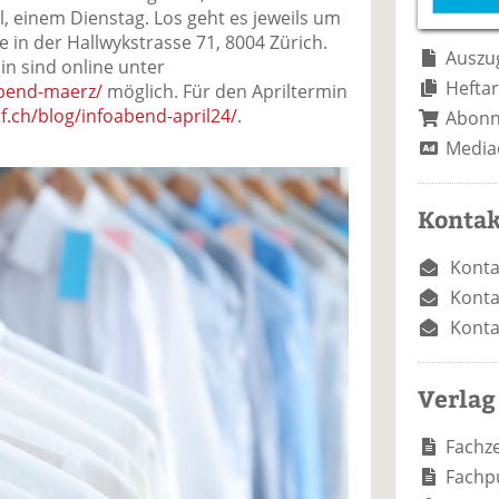
e
n
e
l, einem Dienstag. Los geht es jeweils um
n
n
le in der Hallwykstrasse 71, 8004 Zürich.
Auszug
n sind online unter
Heftar
abend-maerz/
möglich. Für den Apriltermin
f.ch/blog/infoabend-april24/
.
Abon
Media
Kontak
Konta
Konta
Konta
Verlag
Fachze
Fachp