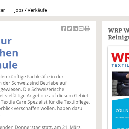
tar
Jobs / Verkäufe
WRP W
Ar
Ar
Ar
Ar
Ar
Reinig
zur
ti
ti
ti
ti
ti
k
k
k
k
k
chen
el
el
el
el
el
a
t
a
p
D
hule
uf
wi
uf
er
ru
F
tt
Li
E
ck
en künftige Fachkräfte in der
ac
er
n
m
e
n der Schweiz sind Betriebe auf
e
n
k
ai
n
gewiesen. Die Schweizerische
b
e
l
tet vielfältige Angebote auf diesem Gebiet.
o
di
v
xtile Care Spezialist für die Textilpflege.
o
n
er
erblick verschaffen wollen, haben dazu
k
te
se
.
te
il
n
il
e
d
enden Donnerstag statt, am 21. März.