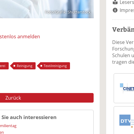
Lesers
Impre
Foto/Grafik: Shutterstock
Verbä
ostenlos anmelden
Diese Ve
Forschung
Schulen 
tragen d
erei
Reinigung
Textilreinigung
Zurück
 Sie auch interessieren
amilientag
ien