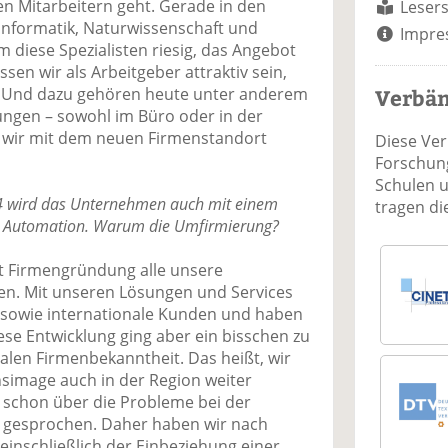
n Mitarbeitern geht. Gerade in den
Lesers
Informatik, Naturwissenschaft und
Impre
 diese Spezialisten riesig, das Angebot
sen wir als Arbeitgeber attraktiv sein,
Verbä
. Und dazu gehören heute unter anderem
ngen – sowohl im Büro oder in der
 wir mit dem neuen Firmenstandort
Diese Ve
Forschung
Schulen 
4 wird das Unternehmen auch mit einem
tragen d
n Automation. Warum die Umfirmierung?
t Firmengründung alle unsere
nen. Mit unseren Lösungen und Services
 sowie internationale Kunden und haben
ese Entwicklung ging aber ein bisschen zu
alen Firmenbekanntheit. Das heißt, wir
image auch in der Region weiter
e schon über die Probleme bei der
n gesprochen. Daher haben wir nach
einschließlich der Einbeziehung einer