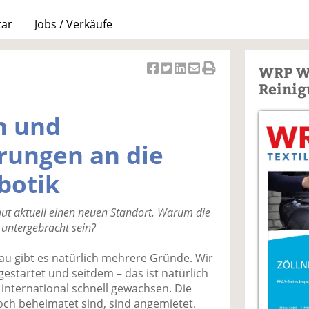
tar
Jobs / Verkäufe
WRP W
Ar
Ar
Ar
Ar
Ar
Reinig
ti
ti
ti
ti
ti
k
k
k
k
k
n und
el
el
el
el
el
a
t
a
p
D
rungen an die
uf
wi
uf
er
ru
F
tt
Li
E
ck
botik
ac
er
n
m
e
e
n
k
ai
n
aut aktuell einen neuen Standort. Warum die
b
e
l
 untergebracht sein?
o
di
v
o
n
er
u gibt es natürlich mehrere Gründe. Wir
k
te
se
 gestartet und seitdem – das ist natürlich
te
il
n
d international schnell gewachsen. Die
il
e
d
och beheimatet sind, sind angemietet.