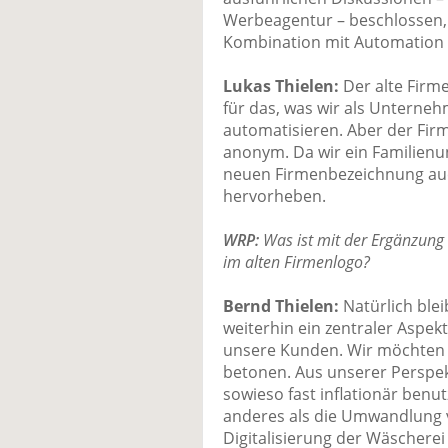
Werbeagentur – beschlossen,
Kombination mit Automation 
Lukas Thielen:
Der alte Firm
für das, was wir als Unterneh
automatisieren. Aber der Fir
anonym. Da wir ein Familien
neuen Firmenbezeichnung auc
hervorheben.
WRP:
Was ist mit der Ergänzung D
im alten Firmenlogo?
Bernd Thielen:
Natürlich blei
weiterhin ein zentraler Aspek
unsere Kunden. Wir möchten d
betonen. Aus unserer Perspekt
sowieso fast inflationär benu
anderes als die Umwandlung v
Digitalisierung der Wäscherei