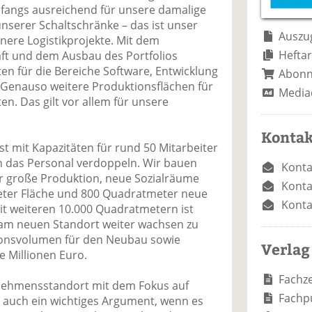
e
n
e
nfangs ausreichend für unsere damalige
n
n
serer Schaltschränke – das ist unser
Auszug
inere Logistikprojekte. Mit dem
Heftar
t und dem Ausbau des Portfolios
en für die Bereiche Software, Entwicklung
Abon
 Genauso weitere Produktionsflächen für
Media
n. Das gilt vor allem für unsere
Kontak
t mit Kapazitäten für rund 50 Mitarbeiter
en das Personal verdoppeln. Wir bauen
Konta
r große Produktion, neue Sozialräume
Konta
ter Fläche und 800 Quadratmeter neue
Konta
it weiteren 10.000 Quadratmetern ist
 am neuen Standort weiter wachsen zu
tionsvolumen für den Neubau sowie
Verlag
 Millionen Euro.
Fachze
rnehmensstandort mit dem Fokus auf
Fachp
 auch ein wichtiges Argument, wenn es