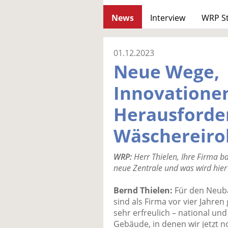
News
Interview
WRP S
01.12.2023
Neue Wege,
Innovatione
Herausforde
Wäschereiro
WRP:
Herr Thielen, Ihre Firma b
neue Zentrale und was wird hier
Bernd Thielen:
Für den Neuba
sind als Firma vor vier Jahren
sehr erfreulich – national un
Gebäude, in denen wir jetzt n