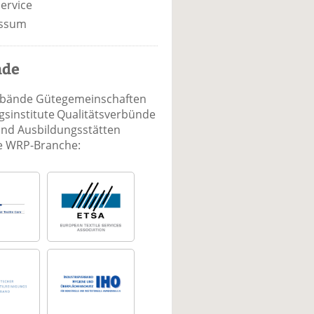
ervice
ssum
nde
rbände Gütegemeinschaften
sinstitute Qualitätsverbünde
und Ausbildungsstätten
ie WRP-Branche: