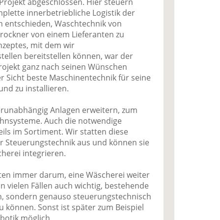
Projekt abgeschlossen. Hier steuern
plette innerbetriebliche Logistik der
h entschieden, Waschtechnik von
rockner von einem Lieferanten zu
nzeptes, mit dem wir
tellen bereitstellen können, war der
 Projekt ganz nach seinen Wünschen
r Sicht beste Maschinentechnik für seine
d zu installieren.
erunabhängig Anlagen erweitern, zum
hnsysteme. Auch die notwendige
ls im Sortiment. Wir statten diese
r Steuerungstechnik aus und können sie
erei integrieren.
ekten immer darum, eine Wäscherei weiter
in vielen Fällen auch wichtig, bestehende
h, sondern genauso steuerungstechnisch
u können. Sonst ist später zum Beispiel
botik möglich.