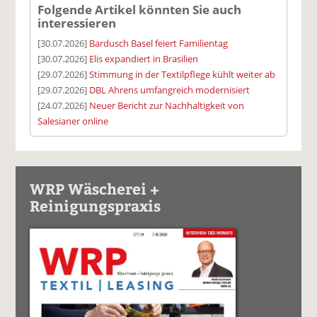
Folgende Artikel könnten Sie auch
interessieren
[30.07.2026]
Bardusch Basel feiert Familientag
[30.07.2026]
Elis expandiert in Brasilien
[29.07.2026]
Stimmung in der Textilpflege kühlt weiter ab
[29.07.2026]
DBL Ahrens umfangreich modernisiert
[24.07.2026]
Neuer Bericht zur Nachhaltigkeit von
Salesianer online
WRP Wäscherei +
Reinigungspraxis