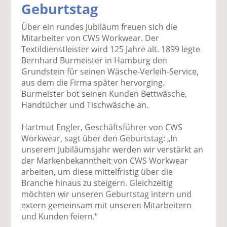
Geburtstag
k
k
k
k
k
el
el
el
el
el
Über ein rundes Jubiläum freuen sich die
a
t
a
p
D
Mitarbeiter von CWS Workwear. Der
uf
wi
uf
er
ru
Textildienstleister wird 125 Jahre alt. 1899 legte
F
tt
Li
E
ck
Bernhard Burmeister in Hamburg den
ac
er
n
m
e
Grundstein für seinen Wäsche-Verleih-Service,
e
n
k
ai
n
aus dem die Firma später hervorging.
b
e
l
Burmeister bot seinen Kunden Bettwäsche,
o
di
v
Handtücher und Tischwäsche an.
o
n
er
k
te
se
Hartmut Engler, Geschäftsführer von CWS
te
il
n
Workwear, sagt über den Geburtstag: „In
il
e
d
unserem Jubiläumsjahr werden wir verstärkt an
e
n
e
der Markenbekanntheit von CWS Workwear
n
n
arbeiten, um diese mittelfristig über die
Branche hinaus zu steigern. Gleichzeitig
möchten wir unseren Geburtstag intern und
extern gemeinsam mit unseren Mitarbeitern
und Kunden feiern.“