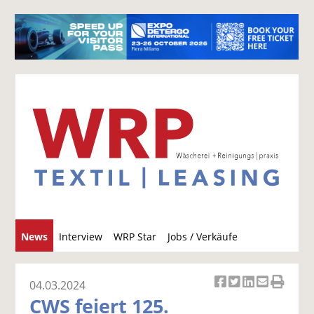
S
News
Interview
WRP Star
Jobs / Verkäufe
u
c
h
04.03.2024
Ar
Ar
Ar
Ar
Ar
e
CWS feiert 125.
ti
ti
ti
ti
ti