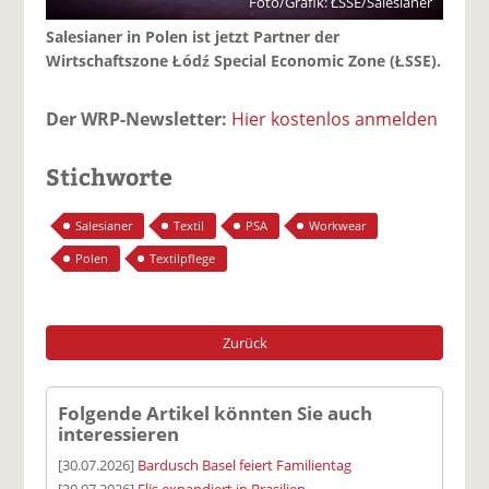
Foto/Grafik: ŁSSE/Salesianer
Salesianer in Polen ist jetzt Partner der
Wirtschaftszone Łódź Special Economic Zone (ŁSSE).
Der WRP-Newsletter:
Hier kostenlos anmelden
Stichworte
Salesianer
Textil
PSA
Workwear
Polen
Textilpflege
Zurück
Folgende Artikel könnten Sie auch
interessieren
[30.07.2026]
Bardusch Basel feiert Familientag
[30.07.2026]
Elis expandiert in Brasilien