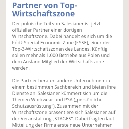
Partner von Top-
k
k
k
k
k
Wirtschaftszone
el
el
el
el
el
a
t
a
p
D
Der polnische Teil von Salesianer ist jetzt
uf
wi
uf
er
ru
offizieller Partner einer dortigen
F
tt
Li
E
ck
Wirtschaftszone. Dabei handelt es sich um die
ac
er
n
m
e
Łódź Special Economic Zone (ŁSSE), einer der
e
n
k
ai
n
Top-3-Wirtschaftszonen des Landes. Künftig
b
e
l
sollen mehr als 1.000 Betriebe aus Polen und
o
di
v
dem Ausland Mitglied der Wirtschaftszone
o
n
er
werden.
k
te
se
te
il
n
Die Partner beraten andere Unternehmen zu
il
e
d
einem bestimmten Sachbereich und bieten ihre
e
n
e
Dienste an. Salesianer kümmert sich um die
n
n
Themen Workwear und PSA („persönliche
Schutzausrüstung“). Zusammen mit der
Wirtschaftszone präsentiere sich Salesianer auf
der Veranstaltung „STAGES“. Dabei fragten laut
Mitteilung der Firma erste neue Unternehmen