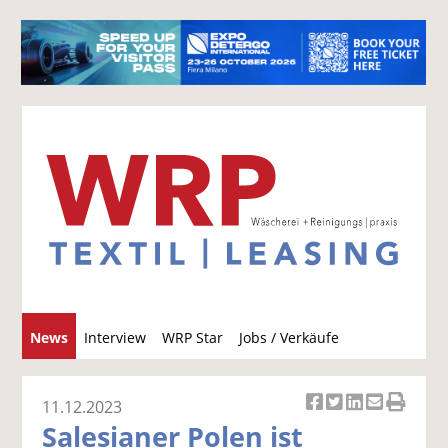
S
News
Interview
WRP Star
Jobs / Verkäufe
u
c
h
11.12.2023
Ar
Ar
Ar
Ar
Ar
e
Salesianer Polen ist
ti
ti
ti
ti
ti