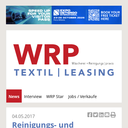
S
News
Interview
WRP Star
Jobs / Verkäufe
u
c
h
04.05.2017
Ar
Ar
Ar
Ar
Ar
e
Reinigungs- und
ti
ti
ti
ti
ti