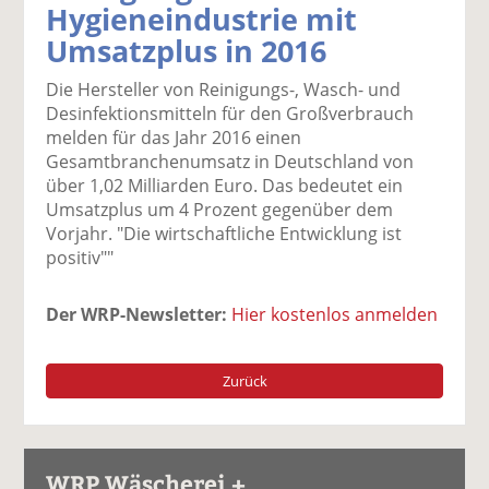
Hygieneindustrie mit
k
k
k
k
k
Umsatzplus in 2016
el
el
el
el
el
a
t
a
p
D
Die Hersteller von Reinigungs-, Wasch- und
uf
wi
uf
er
ru
Desinfektionsmitteln für den Großverbrauch
F
tt
Li
E
ck
melden für das Jahr 2016 einen
ac
er
n
m
e
Gesamtbranchenumsatz in Deutschland von
e
n
k
ai
n
über 1,02 Milliarden Euro. Das bedeutet ein
b
e
l
Umsatzplus um 4 Prozent gegenüber dem
o
di
v
Vorjahr. "Die wirtschaftliche Entwicklung ist
o
n
er
positiv""
k
te
se
te
il
n
il
e
d
Der WRP-Newsletter:
Hier kostenlos anmelden
e
n
e
n
n
Zurück
WRP Wäscherei +