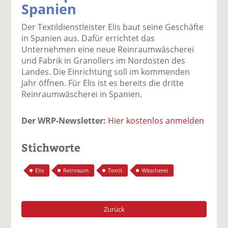
Spanien
k
k
k
k
k
el
el
el
el
el
Der Textildienstleister Elis baut seine Geschäfte
a
t
a
p
D
in Spanien aus. Dafür errichtet das
uf
wi
uf
er
ru
Unternehmen eine neue Reinraumwäscherei
F
tt
Li
E
ck
und Fabrik in Granollers im Nordosten des
ac
er
n
m
e
Landes. Die Einrichtung soll im kommenden
e
n
k
ai
n
Jahr öffnen. Für Elis ist es bereits die dritte
b
e
l
Reinraumwäscherei in Spanien.
o
di
v
o
n
er
Der WRP-Newsletter:
Hier kostenlos anmelden
k
te
se
te
il
n
il
e
d
Stichworte
e
n
e
n
n
Elis
Reinraum
Textil
Wäscherei
Zurück