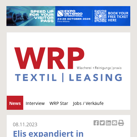
S
News
Interview
WRP Star
Jobs / Verkäufe
u
c
h
08.11.2023
Ar
Ar
Ar
Ar
Ar
e
Elis expandiert in
ti
ti
ti
ti
ti