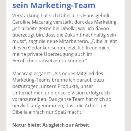
sein Marketing-Team
k
k
k
k
k
el
el
el
el
el
Verstärkung hat sich Dibella ins Haus geholt.
a
t
a
p
D
Caroline Macaraig verstärkt dort das Marketing.
uf
wi
uf
er
ru
„Ich arbeite gerne bei Dibella, weil ich davon
F
tt
Li
E
ck
überzeugt bin, dass die Zukunft nachhaltig sein
ac
er
n
m
e
muss“, sagt die neue Mitarbeiterin. „Dibella lebt
e
n
k
ai
n
diesen Gedanken schon jetzt. Ich freue mich,
b
e
l
meine private Überzeugung auch im
o
di
v
Beruflichen umsetzen zu können.“
o
n
er
k
te
se
Macaraig ergänzt: „Als neues Mitglied des
te
il
n
Marketing-Teams brenne ich darauf, dazu
il
e
d
beizutragen, unsere Produkte, unser
e
n
e
Unternehmen und unsere Vision erfolgreich
n
n
voranzutreiben. Das ganze Team hat mich so
herzlich aufgenommen, dass die Arbeit bei
Dibella einfach nur Spaß macht.“
Natur bietet Ausgleich zur Arbeit