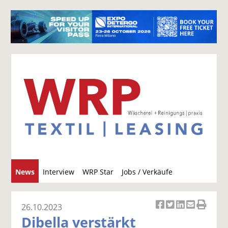
S
News
Interview
WRP Star
Jobs / Verkäufe
u
c
h
26.10.2023
Ar
Ar
Ar
Ar
Ar
e
Dibella verstärkt
ti
ti
ti
ti
ti